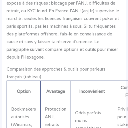
expose à des risques : blocage par l’ANJ, difficultés de
retrait, ou KYC lourd. En France l’ANJ (anj.fr) supervise le
marché : seules les licences françaises couvrent poker et
paris sportifs, pas les machines à sous. Si tu fréquentes
des plateformes offshore, fais-le en connaissance de
cause et sans y laisser ta réserve d’urgence. Le
paragraphe suivant compare options et outils pour miser
depuis l’Hexagone.
Comparaison des approches & outils pour parieurs
français (tableau)
Con
Option
Avantage
Inconvénient
F
Bookmakers
Protection
Privi
Odds parfois
autorisés
ANJ,
pour
moins
(Winamax,
retraits
staki