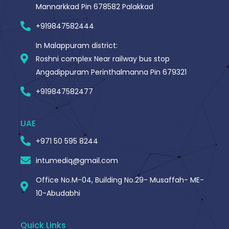
Mannarkkad Pin 678582 Palakkad
+919847582444
In Malappuram district:
Roshni complex Near railway bus stop
Angadippuram Perinthalmanna Pin 679321
+919847582477
UAE
+971 50 595 8244
intumediq@gmail.com
Office No.M-04, Building No.29- Musaffah- ME-
10-Abudabhi
Quick Links