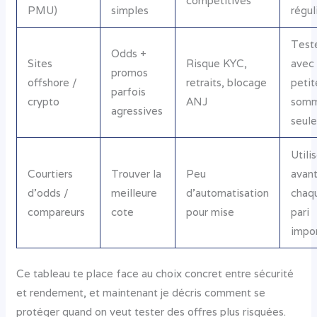
compétitives
PMU)
simples
régul
Test
Odds +
Sites
Risque KYC,
avec
promos
offshore /
retraits, blocage
petit
parfois
crypto
ANJ
som
agressives
seul
Utili
Courtiers
Trouver la
Peu
avan
d’odds /
meilleure
d’automatisation
chaq
compareurs
cote
pour mise
pari
impo
Ce tableau te place face au choix concret entre sécurité
et rendement, et maintenant je décris comment se
protéger quand on veut tester des offres plus risquées.