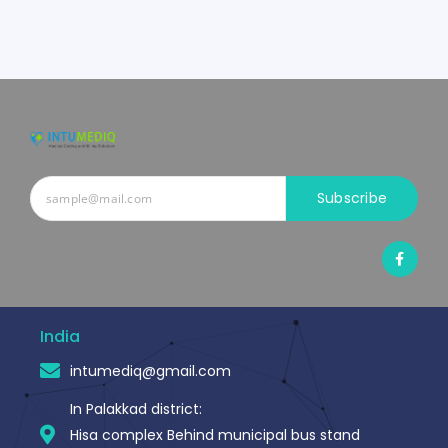
Subscribe
F
a
c
e
b
o
o
India
k
-
intumediq@gmail.com
f
In Palakkad district:
Hisa complex Behind municipal bus stand