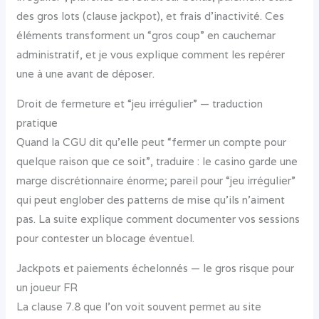
des gros lots (clause jackpot), et frais d’inactivité. Ces
éléments transforment un “gros coup” en cauchemar
administratif, et je vous explique comment les repérer
une à une avant de déposer.
Droit de fermeture et “jeu irrégulier” — traduction
pratique
Quand la CGU dit qu’elle peut “fermer un compte pour
quelque raison que ce soit”, traduire : le casino garde une
marge discrétionnaire énorme; pareil pour “jeu irrégulier”
qui peut englober des patterns de mise qu’ils n’aiment
pas. La suite explique comment documenter vos sessions
pour contester un blocage éventuel.
Jackpots et paiements échelonnés — le gros risque pour
un joueur FR
La clause 7.8 que l’on voit souvent permet au site