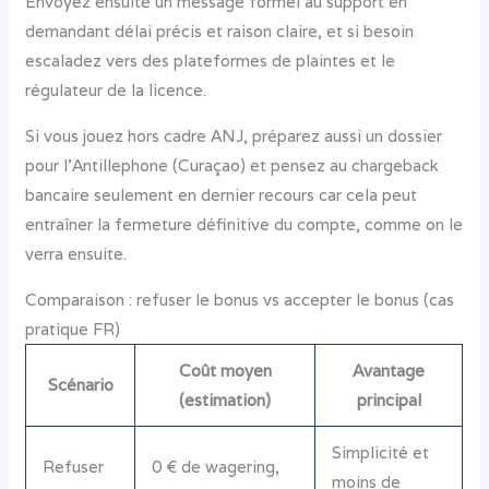
Envoyez ensuite un message formel au support en
demandant délai précis et raison claire, et si besoin
escaladez vers des plateformes de plaintes et le
régulateur de la licence.
Si vous jouez hors cadre ANJ, préparez aussi un dossier
pour l’Antillephone (Curaçao) et pensez au chargeback
bancaire seulement en dernier recours car cela peut
entraîner la fermeture définitive du compte, comme on le
verra ensuite.
Comparaison : refuser le bonus vs accepter le bonus (cas
pratique FR)
Coût moyen
Avantage
Scénario
(estimation)
principal
Simplicité et
Refuser
0 € de wagering,
moins de