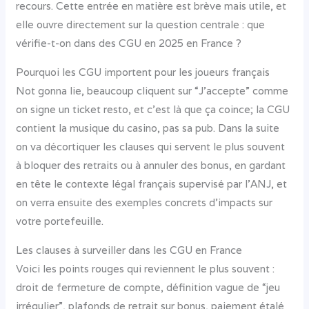
recours. Cette entrée en matière est brève mais utile, et
elle ouvre directement sur la question centrale : que
vérifie-t-on dans des CGU en 2025 en France ?
Pourquoi les CGU importent pour les joueurs français
Not gonna lie, beaucoup cliquent sur “J’accepte” comme
on signe un ticket resto, et c’est là que ça coince; la CGU
contient la musique du casino, pas sa pub. Dans la suite
on va décortiquer les clauses qui servent le plus souvent
à bloquer des retraits ou à annuler des bonus, en gardant
en tête le contexte légal français supervisé par l’ANJ, et
on verra ensuite des exemples concrets d’impacts sur
votre portefeuille.
Les clauses à surveiller dans les CGU en France
Voici les points rouges qui reviennent le plus souvent :
droit de fermeture de compte, définition vague de “jeu
irrégulier”, plafonds de retrait sur bonus, paiement étalé