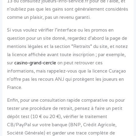
13 ou consultez joueurs-info-service.fr pour de l’aide, et
n’oubliez pas que les gains sont généralement considérés
comme un plaisir, pas un revenu garanti.
Si vous voulez vérifier l’interface ou les promos en
question pour un site donné, regardez d’abord la page de
mentions légales et la section “Retraits” du site, et notez
la licence affichée avant toute inscription ; par exemple,
sur
casino-grand-cercle
on peut retrouver ces
informations, mais rappelez-vous que la licence Curaçao
n’offre pas les recours ANJ qui protègent les joueurs en
France.
Enfin, pour une consultation rapide comparative ou pour
tester une procédure de retrait, pensez à faire un petit
dépôt test (10 € ou 20 €), vérifier le traitement
CB/PayPal sur votre banque (BNP, Crédit Agricole,
Société Générale) et garder une trace complète de