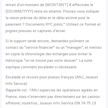
retrait d’un montant de [MONTANT] € effectuée le
[DD/MM/YYYY] reste en attente. Pouvez-vous indiquer
la raison précise du délai et le délai estimé pour le
paiement ? Documents KYC joints.” Utilisez ce format et
joignez preuves et captures d’écran.
Si le support tarde encore, demandez poliment un
contact du “service financier” ou un “manager”, et mettez
en copie la chronologie des échanges pour éviter la
rhétorique “on ne trouve pas votre dossier”. La suite
explique comment escalader si nécessaire.
Escalade et recours pour joueurs français (ANJ, Joueurs
Info Service)
Rappelle-toi : l’ANJ supervise les opérateurs agréés en
France, mais n’intervient pas directement sur les casinos
offshore; toutefois, Joueurs Info Service (09 74 75 13