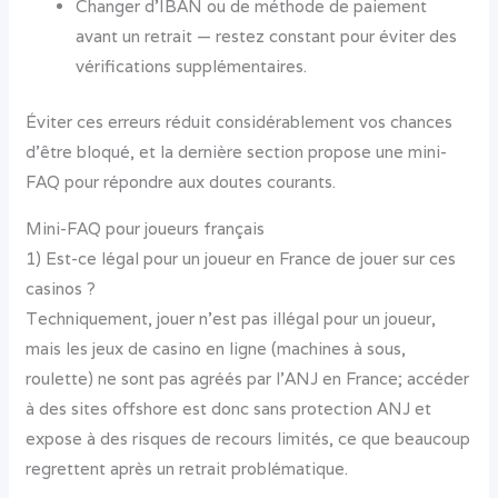
Changer d’IBAN ou de méthode de paiement
avant un retrait — restez constant pour éviter des
vérifications supplémentaires.
Éviter ces erreurs réduit considérablement vos chances
d’être bloqué, et la dernière section propose une mini-
FAQ pour répondre aux doutes courants.
Mini-FAQ pour joueurs français
1) Est-ce légal pour un joueur en France de jouer sur ces
casinos ?
Techniquement, jouer n’est pas illégal pour un joueur,
mais les jeux de casino en ligne (machines à sous,
roulette) ne sont pas agréés par l’ANJ en France; accéder
à des sites offshore est donc sans protection ANJ et
expose à des risques de recours limités, ce que beaucoup
regrettent après un retrait problématique.