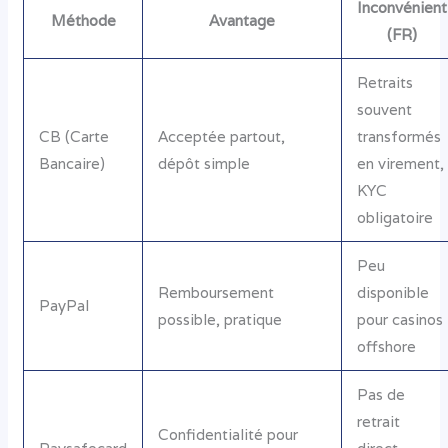
Inconvénient
Méthode
Avantage
(FR)
Retraits
souvent
CB (Carte
Acceptée partout,
transformés
Bancaire)
dépôt simple
en virement,
KYC
obligatoire
Peu
Remboursement
disponible
PayPal
possible, pratique
pour casinos
offshore
Pas de
retrait
Confidentialité pour