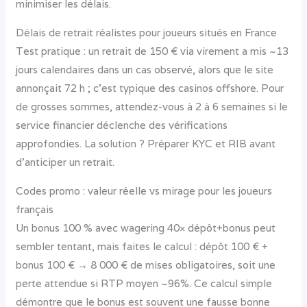
minimiser les délais.
Délais de retrait réalistes pour joueurs situés en France
Test pratique : un retrait de 150 € via virement a mis ~13
jours calendaires dans un cas observé, alors que le site
annonçait 72 h ; c’est typique des casinos offshore. Pour
de grosses sommes, attendez-vous à 2 à 6 semaines si le
service financier déclenche des vérifications
approfondies. La solution ? Préparer KYC et RIB avant
d’anticiper un retrait.
Codes promo : valeur réelle vs mirage pour les joueurs
français
Un bonus 100 % avec wagering 40× dépôt+bonus peut
sembler tentant, mais faites le calcul : dépôt 100 € +
bonus 100 € → 8 000 € de mises obligatoires, soit une
perte attendue si RTP moyen ~96%. Ce calcul simple
démontre que le bonus est souvent une fausse bonne