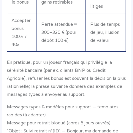
le bonus
gains retirables
litiges
Accepter
Perte attendue ≈
Plus de temps
bonus
300–320 € (pour
de jeu, illusion
100% /
dépôt 100 €)
de valeur
40×
En pratique, pour un joueur français qui privilégie la
sérénité bancaire (par ex. clients BNP ou Crédit
Agricole), refuser les bonus est souvent la décision la plus
rationnelle; la phrase suivante donnera des exemples de
messages types à envoyer au support.
Messages types & modèles pour support — templates
rapides (à adapter)
Message pour retrait bloqué (après 5 jours ouvrés) :
“Objet : Suivi retrait n°[ID] — Bonjour, ma demande de