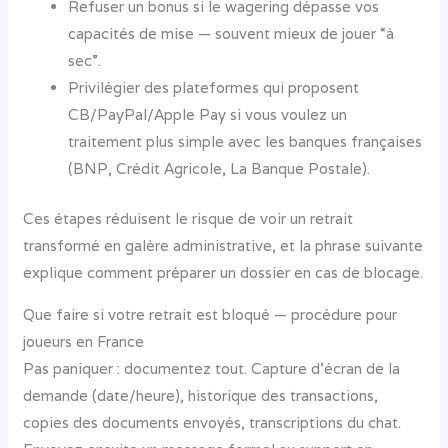
Refuser un bonus si le wagering dépasse vos
capacités de mise — souvent mieux de jouer “à
sec”.
Privilégier des plateformes qui proposent
CB/PayPal/Apple Pay si vous voulez un
traitement plus simple avec les banques françaises
(BNP, Crédit Agricole, La Banque Postale).
Ces étapes réduisent le risque de voir un retrait
transformé en galère administrative, et la phrase suivante
explique comment préparer un dossier en cas de blocage.
Que faire si votre retrait est bloqué — procédure pour
joueurs en France
Pas paniquer : documentez tout. Capture d’écran de la
demande (date/heure), historique des transactions,
copies des documents envoyés, transcriptions du chat.