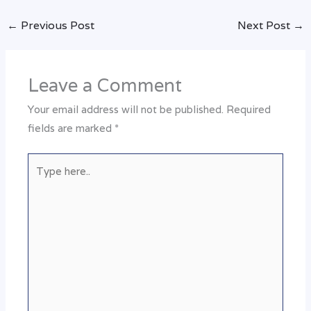
←
Previous Post
Next Post
→
Leave a Comment
Your email address will not be published.
Required
fields are marked
*
Type
here..