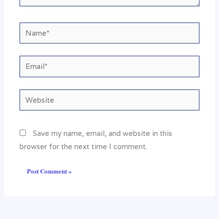
Name*
Email*
Website
Save my name, email, and website in this
browser for the next time I comment.