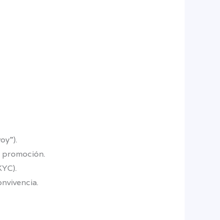
oy”).
er promoción.
KYC).
onvivencia.