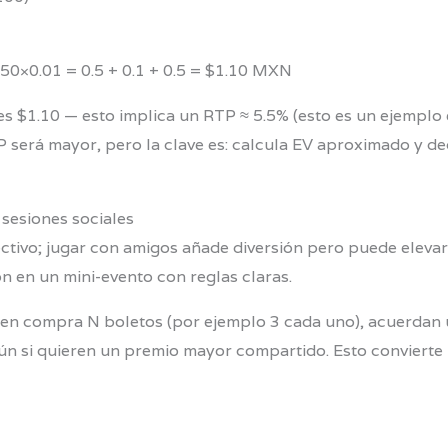
0×0.01 = 0.5 + 0.1 + 0.5 = $1.10 MXN
es $1.10 — esto implica un RTP ≈ 5.5% (esto es un ejemplo
P será mayor, pero la clave es: calcula EV aproximado y dec
 sesiones sociales
ctivo; jugar con amigos añade diversión pero puede elevar 
ón en un mini-evento con reglas claras.
quien compra N boletos (por ejemplo 3 cada uno), acuerdan
mún si quieren un premio mayor compartido. Esto convierte