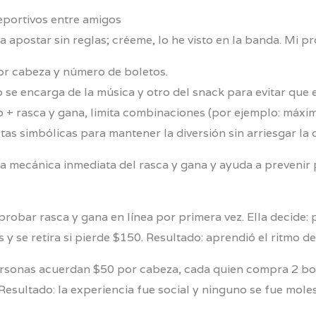
eportivos entre amigos
postar sin reglas; créeme, lo he visto en la banda. Mi pr
por cabeza y número de boletos.
ro se encarga de la música y otro del snack para evitar que e
do + rasca y gana, limita combinaciones (por ejemplo: máxi
tas simbólicas para mantener la diversión sin arriesgar la 
a mecánica inmediata del rasca y gana y ayuda a prevenir pe
 probar rasca y gana en línea por primera vez. Ella deci
y se retira si pierde $150. Resultado: aprendió el ritmo d
rsonas acuerdan $50 por cabeza, cada quien compra 2 bol
. Resultado: la experiencia fue social y ninguno se fue mole