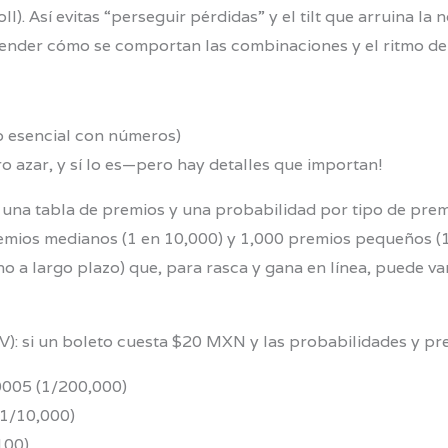
l). Así evitas “perseguir pérdidas” y el tilt que arruina la
render cómo se comportan las combinaciones y el ritmo de
o esencial con números)
ro azar, y sí lo es—pero hay detalles que importan!
 una tabla de premios y una probabilidad por tipo de premi
emios medianos (1 en 10,000) y 1,000 premios pequeños (1
o a largo plazo) que, para rasca y gana en línea, puede 
): si un boleto cuesta $20 MXN y las probabilidades y pre
0005 (1/200,000)
(1/10,000)
100)