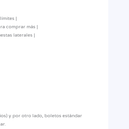
ímites |
ara comprar más |
estas laterales |
os) y por otro lado, boletos estándar
ar.