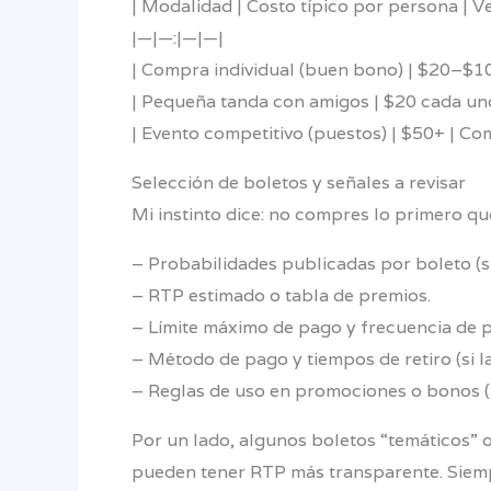
| Modalidad | Costo típico por persona | Ve
|—|—:|—|—|
| Compra individual (buen bono) | $20–$100 
| Pequeña tanda con amigos | $20 cada uno
| Evento competitivo (puestos) | $50+ | Com
Selección de boletos y señales a revisar
Mi instinto dice: no compres lo primero que
– Probabilidades publicadas por boleto (si
– RTP estimado o tabla de premios.
– Límite máximo de pago y frecuencia de 
– Método de pago y tiempos de retiro (si l
– Reglas de uso en promociones o bonos (r
Por un lado, algunos boletos “temáticos” 
pueden tener RTP más transparente. Siemp