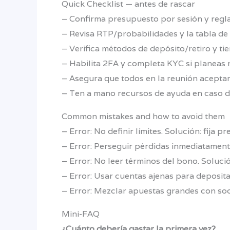
Quick Checklist — antes de rascar
– Confirma presupuesto por sesión y regla 
– Revisa RTP/probabilidades y la tabla de
– Verifica métodos de depósito/retiro y tie
– Habilita 2FA y completa KYC si planeas r
– Asegura que todos en la reunión aceptaro
– Ten a mano recursos de ayuda en caso de
Common mistakes and how to avoid them
– Error: No definir límites. Solución: fija 
– Error: Perseguir pérdidas inmediatamente.
– Error: No leer términos del bono. Solució
– Error: Usar cuentas ajenas para depositar
– Error: Mezclar apuestas grandes con soci
Mini-FAQ
¿Cuánto debería gastar la primera vez?