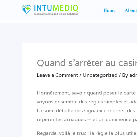
Skip
Home
About
to
content
Quand s’arrêter au casi
Leave a Comment
/
Uncategorized
/ By
ad
Honnêtement, savoir quand poser la carte et
voyons ensemble des règles simples et ada
La suite détaille des signaux concrets, de
repérer les arnaques — et on commence pa
Regarde, voilà le truc : la règle la plus u