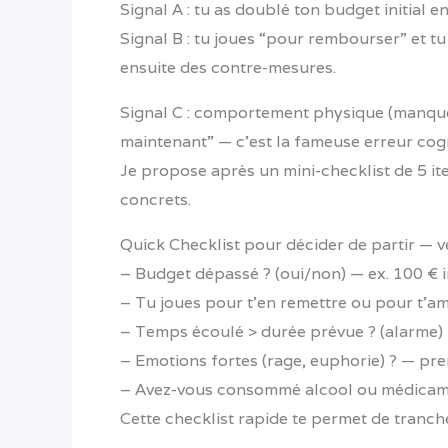
Signal A : tu as doublé ton budget initial 
Signal B : tu joues “pour rembourser” et tu
ensuite des contre-mesures.
Signal C : comportement physique (manque 
maintenant” — c’est la fameuse erreur cogn
Je propose après un mini-checklist de 5 ite
concrets.
Quick Checklist pour décider de partir — 
– Budget dépassé ? (oui/non) — ex. 100 € in
– Tu joues pour t’en remettre ou pour t’amus
– Temps écoulé > durée prévue ? (alarme) 
– Emotions fortes (rage, euphorie) ? — pre
– Avez-vous consommé alcool ou médicament
Cette checklist rapide te permet de tranch