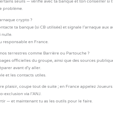
ertains seuils — vérifie avec ta banque et ton conseiller si t
de problème.
e arnaque crypto ?
ntacte ta banque (si CB utilisée) et signale l’arnaque aux a
 nulle.
eu responsable en France.
asinos terrestres comme Barrière ou Partouche ?
les pages officielles du groupe, ainsi que des sources publi
parer avant d’y aller.
 et les contacts utiles.
tre plaisir, coupe tout de suite ; en France appelez Joueurs
o-exclusion via l’ANJ.
ir — et maintenant tu as les outils pour le faire.