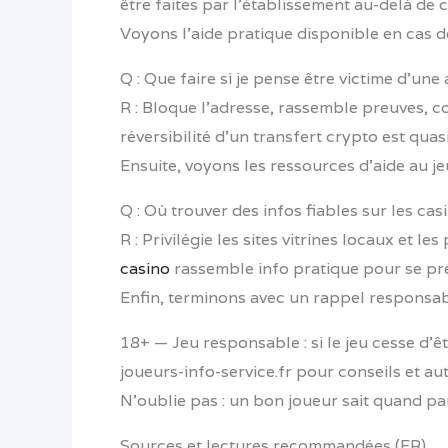
être faites par l’établissement au-delà de c
Voyons l’aide pratique disponible en cas 
Q : Que faire si je pense être victime d’un
R : Bloque l’adresse, rassemble preuves, co
réversibilité d’un transfert crypto est quasi
Ensuite, voyons les ressources d’aide au j
Q : Où trouver des infos fiables sur les c
R : Privilégie les sites vitrines locaux et 
casino
rassemble info pratique pour se pré
Enfin, terminons avec un rappel responsable
18+ — Jeu responsable : si le jeu cesse d’ê
joueurs-info-service.fr pour conseils et aut
N’oublie pas : un bon joueur sait quand part
Sources et lectures recommandées (FR)