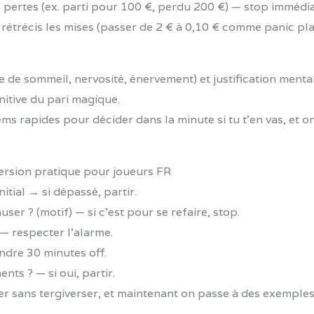
en pertes (ex. parti pour 100 €, perdu 200 €) — stop immédia
 rétrécis les mises (passer de 2 € à 0,10 € comme panic play
de sommeil, nervosité, énervement) et justification menta
itive du pari magique.
ms rapides pour décider dans la minute si tu t’en vas, et o
version pratique pour joueurs FR
itial → si dépassé, partir.
er ? (motif) — si c’est pour se refaire, stop.
— respecter l’alarme.
ndre 30 minutes off.
s ? — si oui, partir.
er sans tergiverser, et maintenant on passe à des exemples 