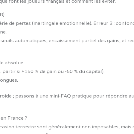
ue font les joueurs français et comment les éviter.
R)
rie de pertes (martingale émotionnelle). Erreur 2 : confond
ne.
euils automatiques, encaissement partiel des gains, et rec
le absolue.
. partir si +150 % de gain ou -50 % du capital).
longues.
 froide ; passons à une mini-FAQ pratique pour répondre au
 en France ?
n casino terrestre sont généralement non imposables, mais 