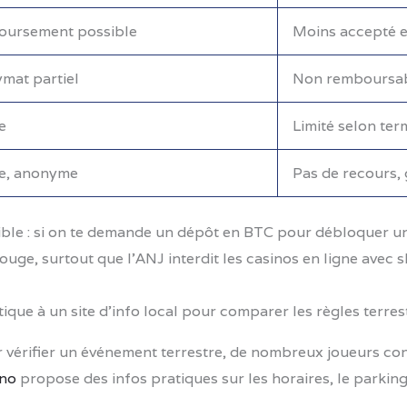
ursement possible
Moins accepté 
mat partiel
Non remboursabl
e
Limité selon ter
e, anonyme
Pas de recours,
ible : si on te demande un dépôt en BTC pour débloquer un
uge, surtout que l’ANJ interdit les casinos en ligne avec sl
ique à un site d’info local pour comparer les règles terrest
r vérifier un événement terrestre, de nombreux joueurs cons
ino
propose des infos pratiques sur les horaires, le parkin