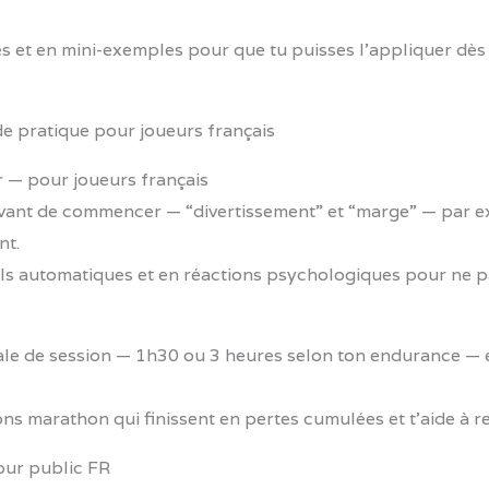
les et en mini-exemples pour que tu puisses l’appliquer dès
r — pour joueurs français
avant de commencer — “divertissement” et “marge” — par ex
nt.
ls automatiques et en réactions psychologiques pour ne pas 
le de session — 1h30 ou 3 heures selon ton endurance —
ns marathon qui finissent en pertes cumulées et t’aide à rev
our public FR