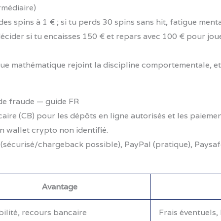
rmédiaire)
 des spins à 1 € ; si tu perds 30 spins sans hit, fatigue ment
 décider si tu encaisses 150 € et repars avec 100 € pour jou
ue mathématique rejoint la discipline comportementale, e
de fraude — guide FR
caire (CB) pour les dépôts en ligne autorisés et les paiemen
 wallet crypto non identifié.
CB (sécurisé/chargeback possible), PayPal (pratique), Paysa
Avantage
ilité, recours bancaire
Frais éventuels,