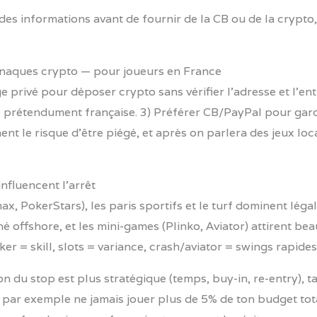
 des informations avant de fournir de la CB ou de la crypto
rnaques crypto — pour joueurs en France
e privé pour déposer crypto sans vérifier l’adresse et l’ent
e prétendument française. 3) Préférer CB/PayPal pour gard
t le risque d’être piégé, et après on parlera des jeux loca
nfluencent l’arrêt
x, PokerStars), les paris sportifs et le turf dominent lé
é offshore, et les mini-games (Plinko, Aviator) attirent b
er = skill, slots = variance, crash/aviator = swings rapide
ion du stop est plus stratégique (temps, buy-in, re-entry),
— par exemple ne jamais jouer plus de 5% de ton budget tota