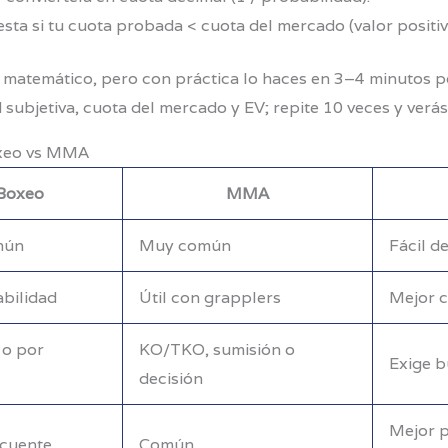
ta si tu cuota probada < cuota del mercado (valor positiv
 matemático, pero con práctica lo haces en 3–4 minutos por
subjetiva, cuota del mercado y EV; repite 10 veces y verás
oxeo vs MMA
Boxeo
MMA
mún
Muy común
Fácil d
abilidad
Útil con grapplers
Mejor c
o por
KO/TKO, sumisión o
Exige bu
decisión
Mejor p
ecuente
Común