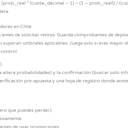
 (prob_real * (cuota_decimal – 1) – (1 – prob_real)) / (cuo
tela.
adores en Chile
 antes de solicitar retiros. Guarda comprobantes de depósi
si superan umbrales aplicables. Juega solo si eres mayor 
 control.
)
a altera probabilidades) y la confirmación (buscar solo in
verificación pre-apuesta y una hoja de registro donde anot
ero que puedes perder).
sivamente.
 antes de usar promociones.