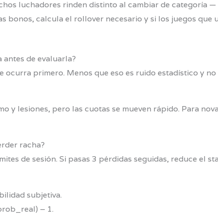
os luchadores rinden distinto al cambiar de categoría — re
as bonos, calcula el rollover necesario y si los juegos que u
 antes de evaluarla?
ocurra primero. Menos que eso es ruido estadístico y no te
tmo y lesiones, pero las cuotas se mueven rápido. Para nov
erder racha?
ímites de sesión. Si pasas 3 pérdidas seguidas, reduce el st
ilidad subjetiva.
rob_real) – 1.