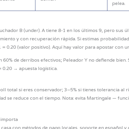
pelea.
chador B (under). A tiene 8-1 en los últimos 9, pero sus últ
amiento y con recuperación rápida. Si estimas probabilidad
1 = 0.20 (valor positivo). Aquí hay valor para apostar con un
60% de derribos efectivos; Peleador Y no defiende bien. Si
= 0.20 → apuesta logística.
ll total si eres conservador; 3–5% si tienes tolerancia al r
idad se reduce con el tiempo. Nota: evita Martingale — func
 importa
casa con métodos de pago locales, soporte en español y 