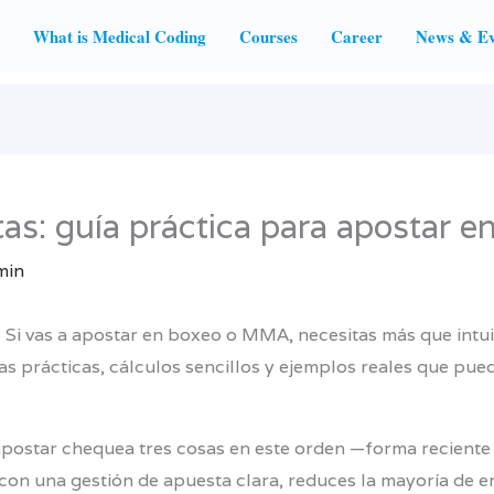
What is Medical Coding
Courses
Career
News & Ev
tas: guía práctica para apostar
min
 Si vas a apostar en boxeo o MMA, necesitas más que intu
icas prácticas, cálculos sencillos y ejemplos reales que pu
apostar chequea tres cosas en este orden —forma reciente d
con una gestión de apuesta clara, reduces la mayoría de e