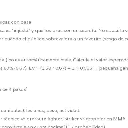
pidas con base
 es “injusta” y que los pros son un secreto. No es así: la 
icar cuándo el público sobrevalora a un favorito (sesgo d
al) no es automáticamente mala. Calcula el valor esperado
es 67% (0.67), EV = (1.50 * 0.67) – 1 = 0.005 → pequeña gan
 de 4 pasos)
 combates): lesiones, peso, actividad.
 técnico vs pressure fighter; striker vs grappler en MMA.
 conviértela en cuota decimal (1 / probabilidad).