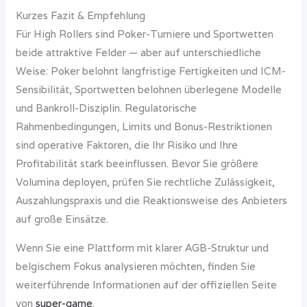
Kurzes Fazit & Empfehlung
Für High Rollers sind Poker-Turniere und Sportwetten
beide attraktive Felder — aber auf unterschiedliche
Weise: Poker belohnt langfristige Fertigkeiten und ICM-
Sensibilität, Sportwetten belohnen überlegene Modelle
und Bankroll-Disziplin. Regulatorische
Rahmenbedingungen, Limits und Bonus-Restriktionen
sind operative Faktoren, die Ihr Risiko und Ihre
Profitabilität stark beeinflussen. Bevor Sie größere
Volumina deployen, prüfen Sie rechtliche Zulässigkeit,
Auszahlungspraxis und die Reaktionsweise des Anbieters
auf große Einsätze.
Wenn Sie eine Plattform mit klarer AGB-Struktur und
belgischem Fokus analysieren möchten, finden Sie
weiterführende Informationen auf der offiziellen Seite
von
super-game
.