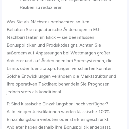
Risiken zu reduzieren.
Was Sie als Nächstes beobachten sollten
Behalten Sie regulatorische Änderungen in EU-
Nachbarstaaten im Blick — sie beeinflussen
Bonuspolitiken und Produktdesigns. Achten Sie
außerdem auf Anpassungen bei Wettmargen großer
Anbieter und auf Änderungen bei Sperrsystemen, die
Limits oder Identitätsprüfungen verschärfen könnten.
Solche Entwicklungen verändern die Marktstruktur und
Ihre operativen Taktiken; behandeln Sie Prognosen
jedoch stets als konditional.
F: Sind klassische Einzahlungsboni noch verfügbar?
A: In einigen Jurisdiktionen wurden klassische 100%-
Einzahlungsboni verboten oder stark eingeschränkt.
Anbieter haben deshalb ihre Bonuspolitik angepasst.