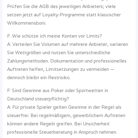
Prüfen Sie die AGB des jeweiligen Anbieters; viele
setzen jetzt auf Loyalty‑Programme statt klassischer
Willkommensboni.
F: Wie schütze ich meine Konten vor Limits?
A: Verteilen Sie Volumen auf mehrere Anbieter, variieren
Sie Wettgrößen und nutzen Sie unterschiedliche
Zahlungsmethoden. Dokumentation und professionelles
Auftreten helfen, Limitsetzungen zu vermeiden —
dennoch bleibt ein Restrisiko.
F: Sind Gewinne aus Poker oder Sportwetten in
Deutschland steuerpflichtig?
A: Für private Spieler gelten Gewinne in der Regel als
steuerfrei. Bei regelmäßigem, gewerblichem Auftreten
können andere Regeln greifen. Bei Unsicherheit
professionelle Steuerberatung in Anspruch nehmen.