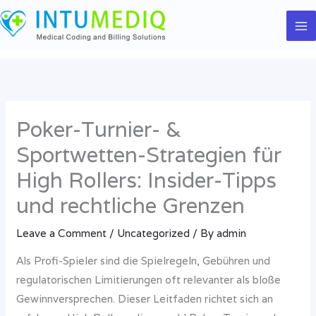
Skip
to
content
Poker-Turnier- &
Sportwetten-Strategien für
High Rollers: Insider-Tipps
und rechtliche Grenzen
Leave a Comment
/
Uncategorized
/ By
admin
Als Profi-Spieler sind die Spielregeln, Gebühren und
regulatorischen Limitierungen oft relevanter als bloße
Gewinnversprechen. Dieser Leitfaden richtet sich an