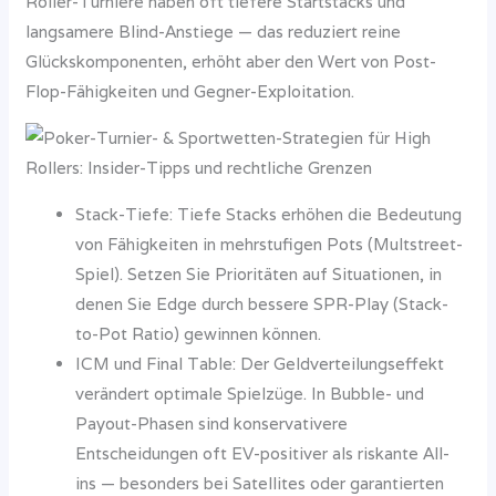
Roller-Turniere haben oft tiefere Startstacks und
langsamere Blind-Anstiege — das reduziert reine
Glückskomponenten, erhöht aber den Wert von Post-
Flop-Fähigkeiten und Gegner-Exploitation.
Stack-Tiefe: Tiefe Stacks erhöhen die Bedeutung
von Fähigkeiten in mehrstufigen Pots (Multstreet-
Spiel). Setzen Sie Prioritäten auf Situationen, in
denen Sie Edge durch bessere SPR-Play (Stack-
to-Pot Ratio) gewinnen können.
ICM und Final Table: Der Geldverteilungseffekt
verändert optimale Spielzüge. In Bubble- und
Payout-Phasen sind konservativere
Entscheidungen oft EV-positiver als riskante All-
ins — besonders bei Satellites oder garantierten