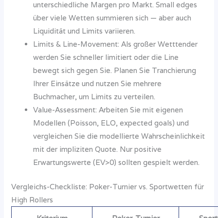
unterschiedliche Margen pro Markt. Small edges
über viele Wetten summieren sich — aber auch
Liquidität und Limits variieren.
Limits & Line-Movement: Als großer Wetttender
werden Sie schneller limitiert oder die Line
bewegt sich gegen Sie. Planen Sie Tranchierung
Ihrer Einsätze und nutzen Sie mehrere
Buchmacher, um Limits zu verteilen.
Value-Assessment: Arbeiten Sie mit eigenen
Modellen (Poisson, ELO, expected goals) und
vergleichen Sie die modellierte Wahrscheinlichkeit
mit der impliziten Quote. Nur positive
Erwartungswerte (EV>0) sollten gespielt werden.
Vergleichs-Checkliste: Poker-Turnier vs. Sportwetten für
High Rollers