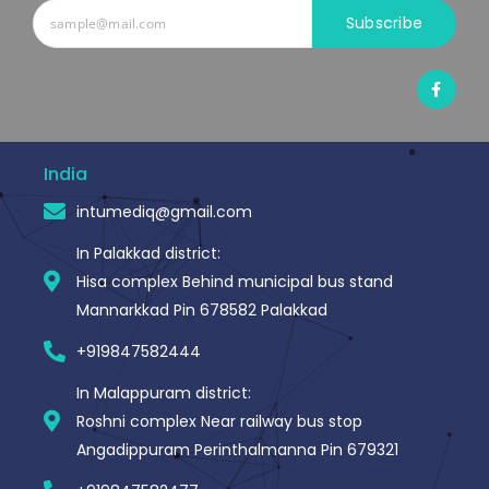
Subscribe
F
a
c
e
b
o
o
India
k
-
intumediq@gmail.com
f
In Palakkad district:
Hisa complex Behind municipal bus stand
Mannarkkad Pin 678582 Palakkad
+919847582444
In Malappuram district:
Roshni complex Near railway bus stop
Angadippuram Perinthalmanna Pin 679321