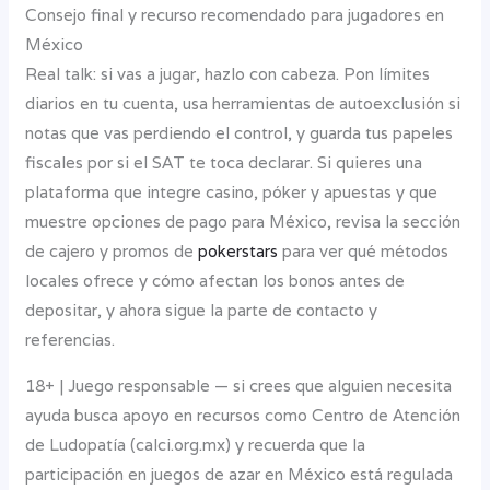
Consejo final y recurso recomendado para jugadores en
México
Real talk: si vas a jugar, hazlo con cabeza. Pon límites
diarios en tu cuenta, usa herramientas de autoexclusión si
notas que vas perdiendo el control, y guarda tus papeles
fiscales por si el SAT te toca declarar. Si quieres una
plataforma que integre casino, póker y apuestas y que
muestre opciones de pago para México, revisa la sección
de cajero y promos de
pokerstars
para ver qué métodos
locales ofrece y cómo afectan los bonos antes de
depositar, y ahora sigue la parte de contacto y
referencias.
18+ | Juego responsable — si crees que alguien necesita
ayuda busca apoyo en recursos como Centro de Atención
de Ludopatía (calci.org.mx) y recuerda que la
participación en juegos de azar en México está regulada