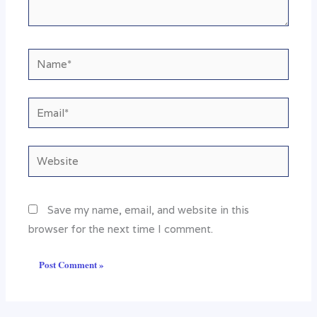
Name*
Email*
Website
Save my name, email, and website in this
browser for the next time I comment.