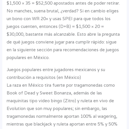
$1,500 × 35 = $52,500 apostados antes de poder retirar.
No manches, suena brutal, ¿verdad? Si en cambio eliges
un bono con WR 20× y usas SPEI para que todos los
juegos cuenten, entonces (D+B) = $1,500 × 20 =
$30,000, bastante más alcanzable. Esto abre la pregunta
de qué juegos conviene jugar para cumplir rápido: sigue
en la siguiente sección para recomendaciones de juegos
populares en México.
Juegos populares entre jugadores mexicanos y su
contribución a requisitos (en México)
La raza en México tira fuerte por tragamonedas como
Book of Dead y Sweet Bonanza, además de las
maquinitas tipo video bingo (Zitro) y ruleta en vivo de
Evolution que son muy populares; sin embargo, las
tragamonedas normalmente aportan 100% al wagering,
mientras que blackjack y ruleta aportan entre 5% y 50%