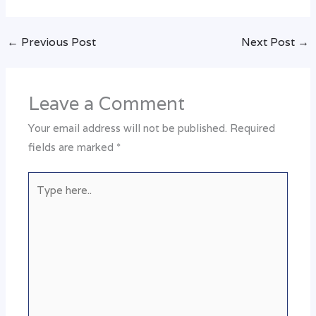
←
Previous Post
Next Post
→
Leave a Comment
Your email address will not be published.
Required
fields are marked
*
Type
here..