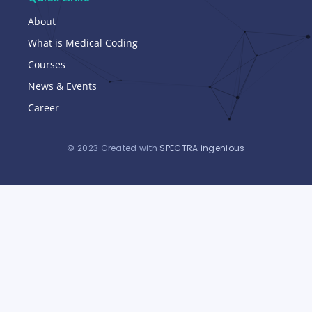
About
What is Medical Coding
Courses
News & Events
Career
© 2023 Created with
SPECTRA ingenious