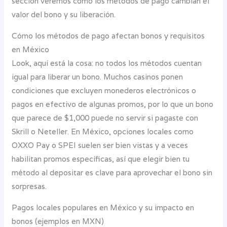
sección veremos cómo los métodos de pago cambian el
valor del bono y su liberación.
Cómo los métodos de pago afectan bonos y requisitos
en México
Look, aquí está la cosa: no todos los métodos cuentan
igual para liberar un bono. Muchos casinos ponen
condiciones que excluyen monederos electrónicos o
pagos en efectivo de algunas promos, por lo que un bono
que parece de $1,000 puede no servir si pagaste con
Skrill o Neteller. En México, opciones locales como
OXXO Pay o SPEI suelen ser bien vistas y a veces
habilitan promos específicas, así que elegir bien tu
método al depositar es clave para aprovechar el bono sin
sorpresas.
Pagos locales populares en México y su impacto en
bonos (ejemplos en MXN)