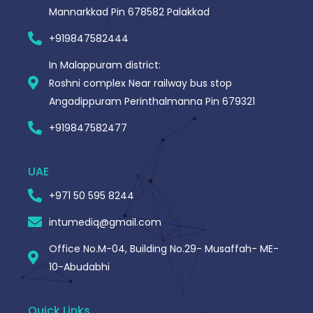
Mannarkkad Pin 678582 Palakkad
+919847582444
In Malappuram district:
Roshni complex Near railway bus stop
Angadippuram Perinthalmanna Pin 679321
+919847582477
UAE
+971 50 595 8244
intumediq@gmail.com
Office No.M-04, Building No.29- Musaffah- ME-
10-Abudabhi
Quick Links