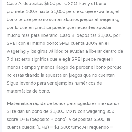
Caso A: depositas $500 por OXXO Pay y el bono
promete 100% hasta $1,000 pero excluye e-wallets; el
bono te cae pero no suman algunos juegos al wagering,
por lo que en práctica puede que necesites apostar
mucho más para liberarlo. Caso B: depositas $1,000 por
SPEI con el mismo bono; SPEI cuenta 100% en el
wagering y los giros válidos te ayudan a liberar dentro de
7 días; esto significa que elegir SPEI puede requerir
menos tiempo y menos riesgo de perder el bono porque
no estás tirando la apuesta en juegos que no cuentan.
Sigue leyendo para ver ejemplos numéricos de
matemática de bono.
Matemática rápida de bonos para jugadores mexicanos
Si te dan un bono de $1,000 MXN con wagering 35×
sobre D+B (deposito + bono), y depositas $500, la
cuenta queda: (D+B) = $1,500; turnover requerido =