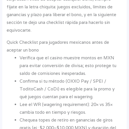
fíjate en la letra chiquita: juegos excluidos, límites de
ganancias y plazo para liberar el bono, y en la siguiente
sección te dejo una checklist rápida para hacerlo sin
equivocarte.
Quick Checklist para jugadores mexicanos antes de
aceptar un bono
Verifica que el casino muestre montos en MXN
para evitar conversión de divisa; esto protege tu
saldo de comisiones inesperadas.
Confirma si tu método (OXXO Pay / SPEI /
ToditoCash / CoDi) es elegible para la promo y
qué juegos cuentan para el wagering.
Lee el WR (wagering requirement): 20× vs 35×
cambia todo en tiempo y riesgos.
Chequea topes de retiro en ganancias de giros
gratis (ej.: $2,000–$10,000 MXN) y duración del