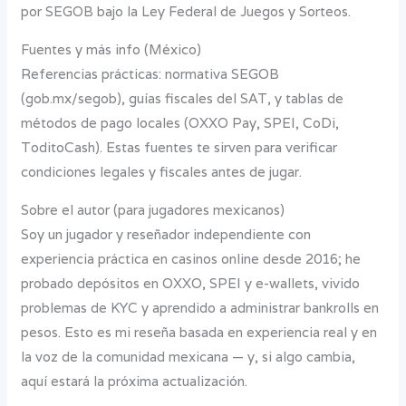
por SEGOB bajo la Ley Federal de Juegos y Sorteos.
Fuentes y más info (México)
Referencias prácticas: normativa SEGOB
(gob.mx/segob), guías fiscales del SAT, y tablas de
métodos de pago locales (OXXO Pay, SPEI, CoDi,
ToditoCash). Estas fuentes te sirven para verificar
condiciones legales y fiscales antes de jugar.
Sobre el autor (para jugadores mexicanos)
Soy un jugador y reseñador independiente con
experiencia práctica en casinos online desde 2016; he
probado depósitos en OXXO, SPEI y e-wallets, vivido
problemas de KYC y aprendido a administrar bankrolls en
pesos. Esto es mi reseña basada en experiencia real y en
la voz de la comunidad mexicana — y, si algo cambia,
aquí estará la próxima actualización.