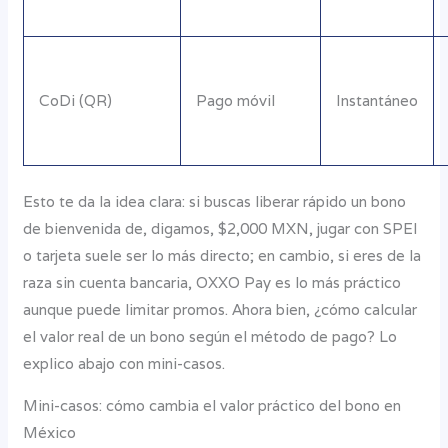
CoDi (QR)
Pago móvil
Instantáneo
Esto te da la idea clara: si buscas liberar rápido un bono
de bienvenida de, digamos, $2,000 MXN, jugar con SPEI
o tarjeta suele ser lo más directo; en cambio, si eres de la
raza sin cuenta bancaria, OXXO Pay es lo más práctico
aunque puede limitar promos. Ahora bien, ¿cómo calcular
el valor real de un bono según el método de pago? Lo
explico abajo con mini-casos.
Mini-casos: cómo cambia el valor práctico del bono en
México