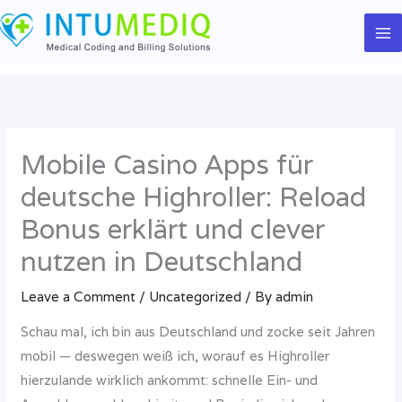
Skip
to
content
Mobile Casino Apps für
deutsche Highroller: Reload
Bonus erklärt und clever
nutzen in Deutschland
Leave a Comment
/
Uncategorized
/ By
admin
Schau mal, ich bin aus Deutschland und zocke seit Jahren
mobil — deswegen weiß ich, worauf es Highroller
hierzulande wirklich ankommt: schnelle Ein- und