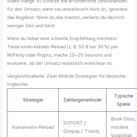
Stake‑Range. 6) Schätze die erforderliche Sessionanzahl
für den Umsatz; wenn sie unrealistisch hoch ist, ignoriere
das Angebot. Wenn du das machst, verlierst du deutlich
weniger Zeit und Geld.
Wenn du lieber eine schnelle Empfehlung möchtest:
Teste einen kleinen Reload (z. B. 50 € bei 30 %) per
MiFinity oder Krypto, mache 10–20 Sessions und
evaluiere, ob der Umsatz realistisch erreichbar ist.
Vergleichstabelle: Zwei Mobile‑Strategien für deutsche
Highroller
Typische
Strategie
Zahlungsmethode
Spiele
Book‑Slots,
SOFORT /
Konservativ‑Reload
mittlere
Giropay / Trustly
Volatilität