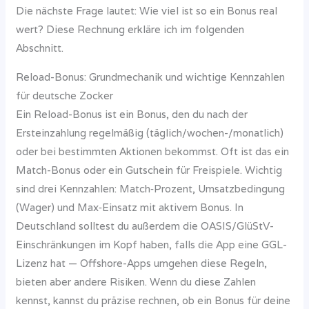
Die nächste Frage lautet: Wie viel ist so ein Bonus real
wert? Diese Rechnung erkläre ich im folgenden
Abschnitt.
Reload-Bonus: Grundmechanik und wichtige Kennzahlen
für deutsche Zocker
Ein Reload-Bonus ist ein Bonus, den du nach der
Ersteinzahlung regelmäßig (täglich/wochen-/monatlich)
oder bei bestimmten Aktionen bekommst. Oft ist das ein
Match-Bonus oder ein Gutschein für Freispiele. Wichtig
sind drei Kennzahlen: Match‑Prozent, Umsatzbedingung
(Wager) und Max‑Einsatz mit aktivem Bonus. In
Deutschland solltest du außerdem die OASIS/GlüStV-
Einschränkungen im Kopf haben, falls die App eine GGL-
Lizenz hat — Offshore-Apps umgehen diese Regeln,
bieten aber andere Risiken. Wenn du diese Zahlen
kennst, kannst du präzise rechnen, ob ein Bonus für deine