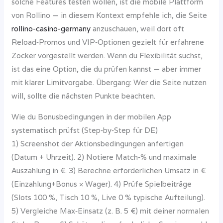
solche Features testen wollen, ist die mobile Plattform
von Rollino — in diesem Kontext empfehle ich, die Seite
rollino-casino-germany
anzuschauen, weil dort oft
Reload‑Promos und VIP‑Optionen gezielt für erfahrene
Zocker vorgestellt werden. Wenn du Flexibilität suchst,
ist das eine Option, die du prüfen kannst — aber immer
mit klarer Limitvorgabe. Übergang: Wer die Seite nutzen
will, sollte die nächsten Punkte beachten.
Wie du Bonusbedingungen in der mobilen App
systematisch prüfst (Step‑by‑Step für DE)
1) Screenshot der Aktionsbedingungen anfertigen
(Datum + Uhrzeit). 2) Notiere Match‑% und maximale
Auszahlung in €. 3) Berechne erforderlichen Umsatz in €
(Einzahlung+Bonus × Wager). 4) Prüfe Spielbeiträge
(Slots 100 %, Tisch 10 %, Live 0 % typische Aufteilung).
5) Vergleiche Max‑Einsatz (z. B. 5 €) mit deiner normalen