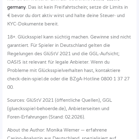
germany
. Das ist kein Freifahrtschein; setze dir Limits in
€ bevor du dort aktiv wirst und halte deine Steuer‑ und
KYC‑Dokumente bereit.
18+. Glücksspiel kann süchtig machen. Gewinne sind nicht
garantiert. Für Spieler in Deutschland gelten die
Regelungen des GlüStV 2021 und die GGL‑Aufsicht;
OASIS ist relevant für legale Anbieter. Wenn du
Probleme mit Glücksspielverhalten hast, kontaktiere
check‑dein‑spiel.de oder die BZgA‑Hotline 0800 1 37 27
00.
Sources: GlüStV 2021 (öffentliche Quellen), GGL
(gluecksspiel‑behoerde.de), Anbieterseiten und
Foren‑Erfahrungen (Stand: 02.2026).
About the Author: Monika Werner — erfahrene
Casino‑Analystin aus Deutschland, spezialisiert auf