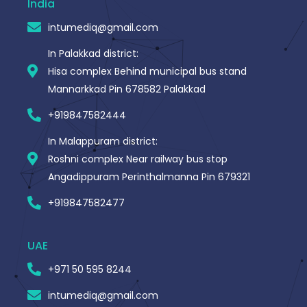
o
India
k
-
intumediq@gmail.com
f
In Palakkad district:
Hisa complex Behind municipal bus stand
Mannarkkad Pin 678582 Palakkad
+919847582444
In Malappuram district:
Roshni complex Near railway bus stop
Angadippuram Perinthalmanna Pin 679321
+919847582477
UAE
+971 50 595 8244
intumediq@gmail.com