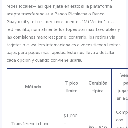
redes locales— así que fijate en esto: si la plataforma
acepta transferencias a Banco Pichincha o Banco
Guayaquil y retiros mediante agentes “Mi Vecino” o la
red Facilito, normalmente los topes son más favorables y
las comisiones menores; por el contrario, los retiros vía
tarjetas o e-wallets internacionales a veces tienen límites
bajos pero pagos más rápidos. Esto nos lleva a detallar
cada opción y cuándo conviene usarla.
Ven
Tipico
Comisión
pa
Método
límite
típica
juga
en Ec
Compa
$1,000
con
Transferencia banc.
–
$0 – $10
agent