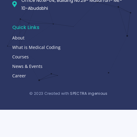
Office No.M-04, Building No.29- Musaffah- ME-
10-Abudabhi
Quick Links
About
What is Medical Coding
Courses
News & Events
Career
© 2023 Created with
SPECTRA ingenious