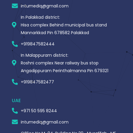
-
intumediq@gmail.com
f
In Palakkad district:
Hisa complex Behind municipal bus stand
Mannarkkad Pin 678582 Palakkad
+919847582444
In Malappuram district:
Roshni complex Near railway bus stop
Angadippuram Perinthalmanna Pin 679321
+919847582477
UAE
+971 50 595 8244
intumediq@gmail.com