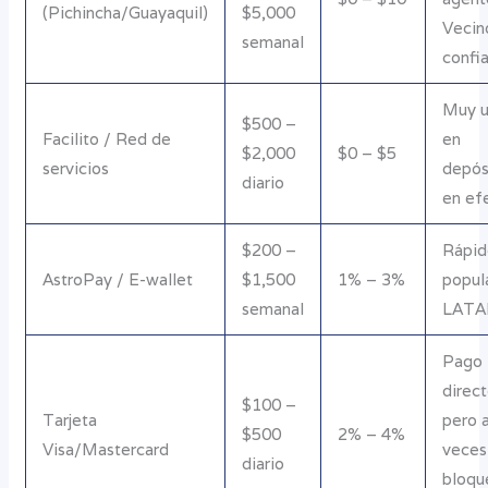
(Pichincha/Guayaquil)
$5,000
Vecin
semanal
confi
Muy 
$500 –
Facilito / Red de
en
$2,000
$0 – $5
servicios
depós
diario
en ef
$200 –
Rápid
AstroPay / E-wallet
$1,500
1% – 3%
popul
semanal
LAT
Pago
direc
$100 –
Tarjeta
pero 
$500
2% – 4%
Visa/Mastercard
veces
diario
bloqu