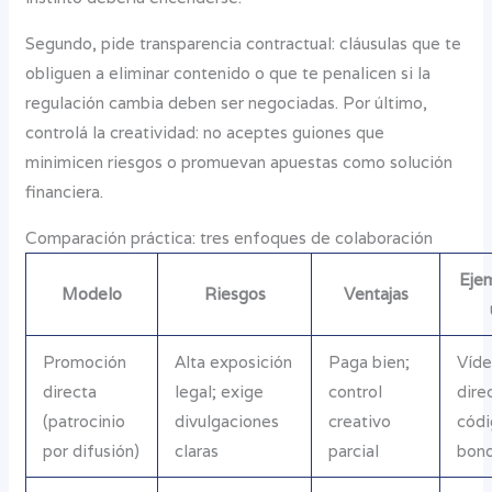
Segundo, pide transparencia contractual: cláusulas que te
obliguen a eliminar contenido o que te penalicen si la
regulación cambia deben ser negociadas. Por último,
controlá la creatividad: no aceptes guiones que
minimicen riesgos o promuevan apuestas como solución
financiera.
Comparación práctica: tres enfoques de colaboración
Eje
Modelo
Riesgos
Ventajas
Promoción
Alta exposición
Paga bien;
Víde
directa
legal; exige
control
dire
(patrocinio
divulgaciones
creativo
códi
por difusión)
claras
parcial
bon