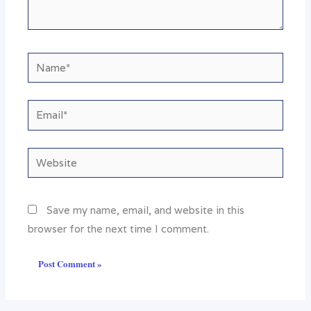
Name*
Email*
Website
Save my name, email, and website in this
browser for the next time I comment.