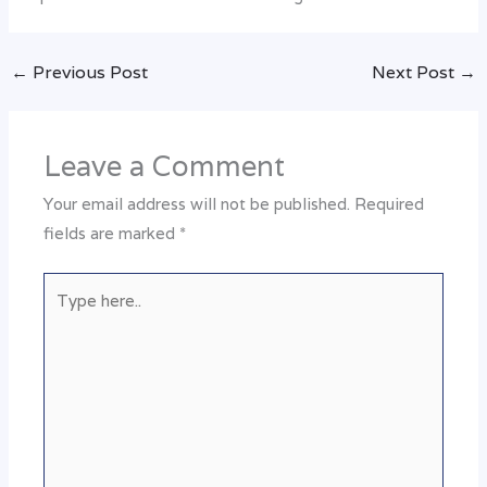
←
Previous Post
Next Post
→
Leave a Comment
Your email address will not be published.
Required
fields are marked
*
Type
here..