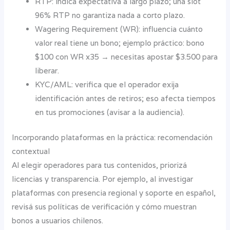
RTP: indica expectativa a largo plazo; una slot
96% RTP no garantiza nada a corto plazo.
Wagering Requirement (WR): influencia cuánto
valor real tiene un bono; ejemplo práctico: bono
$100 con WR x35 → necesitas apostar $3.500 para
liberar.
KYC/AML: verifica que el operador exija
identificación antes de retiros; eso afecta tiempos
en tus promociones (avisar a la audiencia).
Incorporando plataformas en la práctica: recomendación
contextual
Al elegir operadores para tus contenidos, priorizá
licencias y transparencia. Por ejemplo, al investigar
plataformas con presencia regional y soporte en español,
revisá sus políticas de verificación y cómo muestran
bonos a usuarios chilenos.