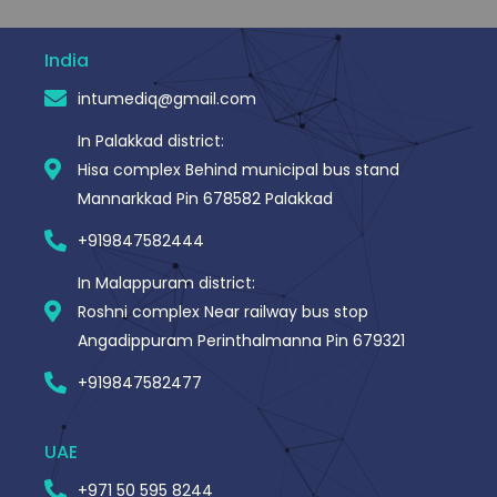
e
b
o
o
India
k
-
intumediq@gmail.com
f
In Palakkad district:
Hisa complex Behind municipal bus stand
Mannarkkad Pin 678582 Palakkad
+919847582444
In Malappuram district:
Roshni complex Near railway bus stop
Angadippuram Perinthalmanna Pin 679321
+919847582477
UAE
+971 50 595 8244