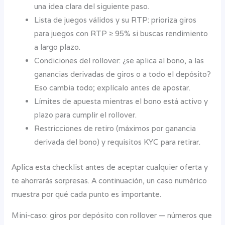
una idea clara del siguiente paso.
Lista de juegos válidos y su RTP: prioriza giros
para juegos con RTP ≥ 95% si buscas rendimiento
a largo plazo.
Condiciones del rollover: ¿se aplica al bono, a las
ganancias derivadas de giros o a todo el depósito?
Eso cambia todo; explícalo antes de apostar.
Límites de apuesta mientras el bono está activo y
plazo para cumplir el rollover.
Restricciones de retiro (máximos por ganancia
derivada del bono) y requisitos KYC para retirar.
Aplica esta checklist antes de aceptar cualquier oferta y
te ahorrarás sorpresas. A continuación, un caso numérico
muestra por qué cada punto es importante.
Mini-caso: giros por depósito con rollover — números que