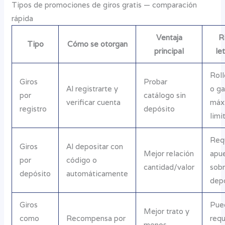
Tipos de promociones de giros gratis — comparación
rápida
Ventaja
R
Tipo
Cómo se otorgan
principal
le
Roll
Giros
Probar
Al registrarte y
o ga
por
catálogo sin
verificar cuenta
máx
registro
depósito
limi
Requ
Giros
Al depositar con
Mejor relación
apu
por
código o
cantidad/valor
sob
depósito
automáticamente
dep
Giros
Pue
Mejor trato y
como
Recompensa por
requ
menos