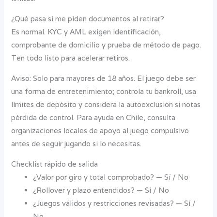
¿Qué pasa si me piden documentos al retirar?
Es normal. KYC y AML exigen identificación,
comprobante de domicilio y prueba de método de pago.
Ten todo listo para acelerar retiros.
Aviso: Solo para mayores de 18 años. El juego debe ser
una forma de entretenimiento; controla tu bankroll, usa
límites de depósito y considera la autoexclusión si notas
pérdida de control. Para ayuda en Chile, consulta
organizaciones locales de apoyo al juego compulsivo
antes de seguir jugando si lo necesitas.
Checklist rápido de salida
¿Valor por giro y total comprobado? — Sí / No
¿Rollover y plazo entendidos? — Sí / No
¿Juegos válidos y restricciones revisadas? — Sí /
No