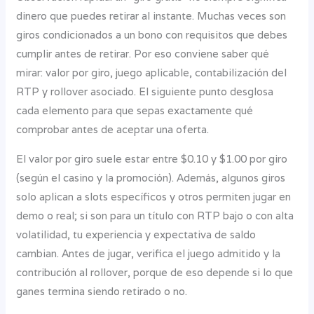
dinero que puedes retirar al instante. Muchas veces son
giros condicionados a un bono con requisitos que debes
cumplir antes de retirar. Por eso conviene saber qué
mirar: valor por giro, juego aplicable, contabilización del
RTP y rollover asociado. El siguiente punto desglosa
cada elemento para que sepas exactamente qué
comprobar antes de aceptar una oferta.
El valor por giro suele estar entre $0.10 y $1.00 por giro
(según el casino y la promoción). Además, algunos giros
solo aplican a slots específicos y otros permiten jugar en
demo o real; si son para un título con RTP bajo o con alta
volatilidad, tu experiencia y expectativa de saldo
cambian. Antes de jugar, verifica el juego admitido y la
contribución al rollover, porque de eso depende si lo que
ganes termina siendo retirado o no.