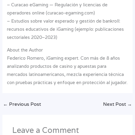
– Curacao eGaming — Regulación y licencias de
operadores online (curacao-egaming.com)
– Estudios sobre valor esperado y gestión de bankroll:
recursos educativos de iGaming (ejemplo: publicaciones
sectoriales 2020–2023)
About the Author
Federico Romero, iGaming expert. Con más de 8 años
analizando productos de casino y apuestas para
mercados latinoamericanos, mezcla experiencia técnica
con pruebas prácticas y enfoque en protección al jugador.
←
Previous Post
Next Post
→
Leave a Comment