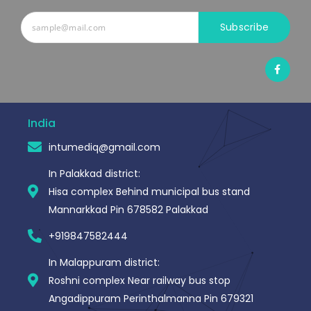
Subscribe
F
a
c
e
b
o
o
India
k
-
intumediq@gmail.com
f
In Palakkad district:
Hisa complex Behind municipal bus stand
Mannarkkad Pin 678582 Palakkad
+919847582444
In Malappuram district:
Roshni complex Near railway bus stop
Angadippuram Perinthalmanna Pin 679321