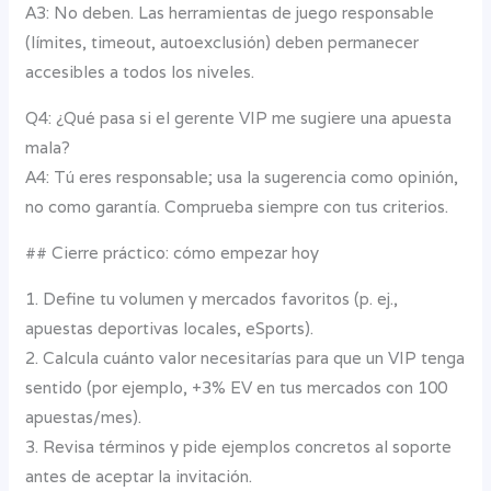
A3: No deben. Las herramientas de juego responsable
(límites, timeout, autoexclusión) deben permanecer
accesibles a todos los niveles.
Q4: ¿Qué pasa si el gerente VIP me sugiere una apuesta
mala?
A4: Tú eres responsable; usa la sugerencia como opinión,
no como garantía. Comprueba siempre con tus criterios.
## Cierre práctico: cómo empezar hoy
1. Define tu volumen y mercados favoritos (p. ej.,
apuestas deportivas locales, eSports).
2. Calcula cuánto valor necesitarías para que un VIP tenga
sentido (por ejemplo, +3% EV en tus mercados con 100
apuestas/mes).
3. Revisa términos y pide ejemplos concretos al soporte
antes de aceptar la invitación.