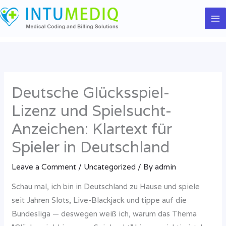
Skip
to
content
Deutsche Glücksspiel-
Lizenz und Spielsucht-
Anzeichen: Klartext für
Spieler in Deutschland
Leave a Comment
/
Uncategorized
/ By
admin
Schau mal, ich bin in Deutschland zu Hause und spiele
seit Jahren Slots, Live-Blackjack und tippe auf die
Bundesliga — deswegen weiß ich, warum das Thema