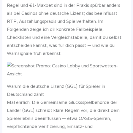
Regel und €1-Maxbet sind in der Praxis spürbar anders
als bei Casinos ohne deutsche Lizenz; das beeinflusst
RTP, Auszahlungspraxis und Spielverhalten. Im
Folgenden zeige ich dir konkrete Fallbeispiele,
Checklisten und eine Vergleichstabelle, damit du selbst
entscheiden kannst, was für dich passt — und wie du
Warnsignale früh erkennst.
Warum die deutsche Lizenz (GGL) für Spieler in
Deutschland zählt
Mal ehrlich: Die Gemeinsame Glücksspielbehörde der
Länder (GGL) schreibt klare Regeln vor, die direkt dein
Spielerlebnis beeinflussen — etwa OASIS-Sperren,
verpflichtende Verifizierung, Einsatz- und