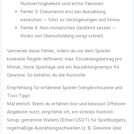
Rückverfolgbarkeit sind echte Faktoren.
Fehler 3: Dokumente erst bei Auszahlung
einreichen — führt zu Verzögerungen und Stress.
Fehler 4: Kein monatliches Geldlimit setzen —
Risiko von Überschuldung steigt schnell.
Vermeide diese Fehler, indem du vor dem Spielen
konkrete Regeln definierst: max. Einzahlungsbetrag pro
Monat, feste Spieltage und ein Auszahlungstempo für
Gewinne. So behältst du die Kontrolle.
Empfehlung für erfahrene Spieler (Vergleichsszene und
Tool-Tipp)
Mal ehrlich: Wenn du erfahren bist und bewusst Offshore-
Angebote nutzt, empfehle ich, ein striktes Kontroll-
Setup: getrennte Wallets (Ether/USDT) für Spielbudgets,
regelmäßige Auszahlungsschwellen (z. B. Gewinne über