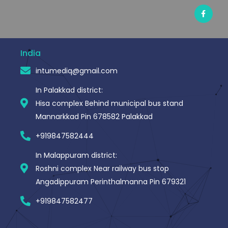
F
a
c
e
b
o
o
India
k
-
intumediq@gmail.com
f
In Palakkad district:
Hisa complex Behind municipal bus stand
Mannarkkad Pin 678582 Palakkad
+919847582444
In Malappuram district:
Roshni complex Near railway bus stop
Angadippuram Perinthalmanna Pin 679321
+919847582477