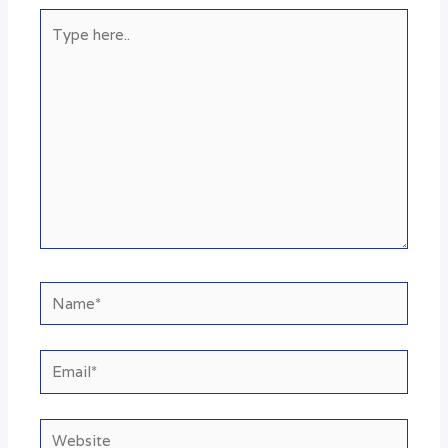
Type
here..
Name*
Email*
Website