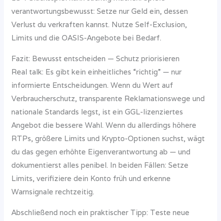
verantwortungsbewusst: Setze nur Geld ein, dessen
Verlust du verkraften kannst. Nutze Self-Exclusion,
Limits und die OASIS-Angebote bei Bedarf.
Fazit: Bewusst entscheiden — Schutz priorisieren
Real talk: Es gibt kein einheitliches “richtig” — nur
informierte Entscheidungen. Wenn du Wert auf
Verbraucherschutz, transparente Reklamationswege und
nationale Standards legst, ist ein GGL-lizenziertes
Angebot die bessere Wahl. Wenn du allerdings höhere
RTPs, größere Limits und Krypto-Optionen suchst, wägt
du das gegen erhöhte Eigenverantwortung ab — und
dokumentierst alles penibel. In beiden Fällen: Setze
Limits, verifiziere dein Konto früh und erkenne
Warnsignale rechtzeitig.
Abschließend noch ein praktischer Tipp: Teste neue