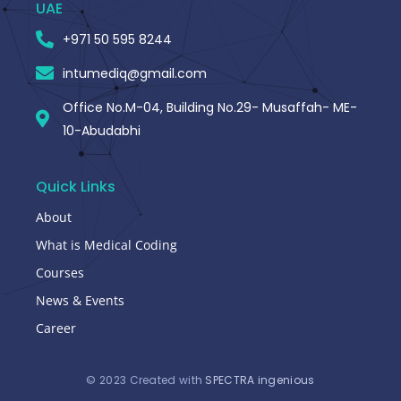
UAE
+971 50 595 8244
intumediq@gmail.com
Office No.M-04, Building No.29- Musaffah- ME-
10-Abudabhi
Quick Links
About
What is Medical Coding
Courses
News & Events
Career
© 2023 Created with
SPECTRA ingenious