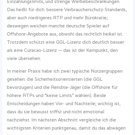
Einzahlungslimits, und strenge Werbebeschränkungen.
Das heißt für dich: bessere Verbraucherschutz-Standards,
aber auch niedrigeres RTP und mehr Bürokratie;
deswegen weichen manche deutsche Spieler auf
Offshore-Angebote aus, obwohl das rechtlich heikel ist.
Trotzdem schützt eine GGL-Lizenz dich deutlich besser
als eine Curacao-Lizenz — das ist der Kernpunkt, den
viele übersehen.
In meiner Praxis habe ich zwei typische Nutzergruppen
gesehen: die Sicherheitsorientierten (die GGL
bevorzugen) und die Rendite-Jäger (die Offshore für
höhere RTPs und “keine Limits” wählen). Beide
Entscheidungen haben Vor- und Nachteile; wichtig ist,
dass du sie bewusst triffst und nicht emotional
nachziehst. Im nächsten Abschnitt vergleiche ich die
wichtigsten Kriterien punktgenau, damit du das abwägen