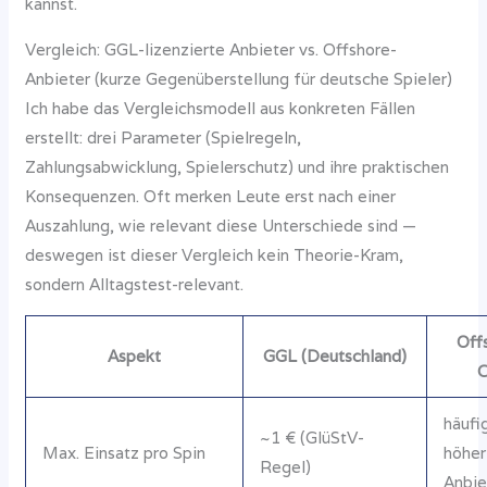
kannst.
Vergleich: GGL-lizenzierte Anbieter vs. Offshore-
Anbieter (kurze Gegenüberstellung für deutsche Spieler)
Ich habe das Vergleichsmodell aus konkreten Fällen
erstellt: drei Parameter (Spielregeln,
Zahlungsabwicklung, Spielerschutz) und ihre praktischen
Konsequenzen. Oft merken Leute erst nach einer
Auszahlung, wie relevant diese Unterschiede sind —
deswegen ist dieser Vergleich kein Theorie-Kram,
sondern Alltagstest-relevant.
Offs
Aspekt
GGL (Deutschland)
C
häufi
~1 € (GlüStV-
Max. Einsatz pro Spin
höher
Regel)
Anbie