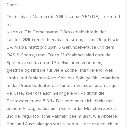
Deutschland: Warum die GGL-Lizenz (GEO.DE) so zentral
ist
Klartext: Die Gemeinsame Glücksspielbehörde der
Länder (GGL) regelt hierzulande streng — mit Regeln wie
1 € Max-Einsatz pro Spin, 5-Sekunden-Pause und dem
OASIS-Sperrsystem. Diese Maßnahmen sind dazu da,
Spieler zu schützen und Spielsucht vorzubeugen;
gleichzeitig sind sie für viele Zocker frustrierend, weil
Limits und fehlende Auto-Spin das Spielgefühl verändern.
In der Praxis bedeutet das für dich: weniger kurzfristige
Verluste, aber oft auch niedrigere RTPs durch die
Einsatzsteuer von 5,3 %. Das verbindet sich direkt mit
deinem Alltag, ob du nun in Berlin oder München zockst,
und der regulatorische Rahmen beeinflusst, wie Anbieter
Boni und Auszahlungen strukturieren — das erkläre ich im