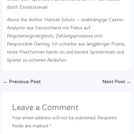
durch Einsatzsteuer.
About the Author: Hannah Schulz — unabhängige Casino-
Analystin aus Deutschland mit Fokus auf
Regulierungsvergleich, Zahlungsprozesse und
Responsible Gaming. Ich schreibe aus langjähriger Praxis,
teste Plattformen hands-on und berate Spielerinnen und
Spieler zu sicheren Abläufen.
←
Previous Post
Next Post
→
Leave a Comment
Your email address will not be published.
Required
fields are marked
*