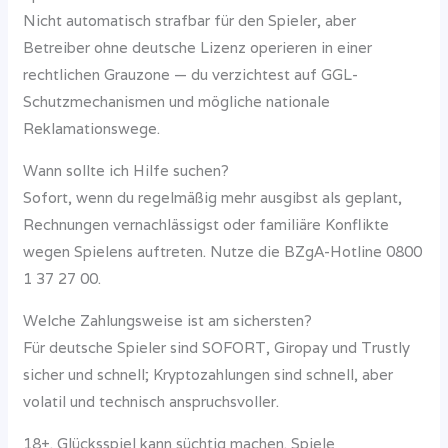
Nicht automatisch strafbar für den Spieler, aber
Betreiber ohne deutsche Lizenz operieren in einer
rechtlichen Grauzone — du verzichtest auf GGL-
Schutzmechanismen und mögliche nationale
Reklamationswege.
Wann sollte ich Hilfe suchen?
Sofort, wenn du regelmäßig mehr ausgibst als geplant,
Rechnungen vernachlässigst oder familiäre Konflikte
wegen Spielens auftreten. Nutze die BZgA-Hotline 0800
1 37 27 00.
Welche Zahlungsweise ist am sichersten?
Für deutsche Spieler sind SOFORT, Giropay und Trustly
sicher und schnell; Kryptozahlungen sind schnell, aber
volatil und technisch anspruchsvoller.
18+. Glücksspiel kann süchtig machen. Spiele