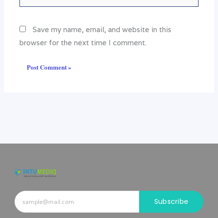
Save my name, email, and website in this
browser for the next time I comment.
Subscribe