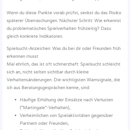
Wenn du diese Punkte vorab prüfst, senkst du das Risiko
späterer Überraschungen. Nächster Schritt: Wie erkennst
du problematisches Spielverhalten frühzeitig? Dazu
gleich konkrete Indikatoren.
Spielsucht-Anzeichen: Was du bei dir oder Freunden früh
erkennen musst
Mal ehrlich, das ist oft schmerzhaft: Spielsucht schleicht
sich an, nicht selten sichtbar durch kleine
Verhaltensänderungen. Die wichtigsten Warnsignale, die
ich aus Beratungsgesprächen kenne, sind:
Häufige Erhöhung der Einsätze nach Verlusten
(“Martingale”-Verhalten),
Verheimlichen von Spielaktivitäten gegenüber
Partnern oder Freunden,