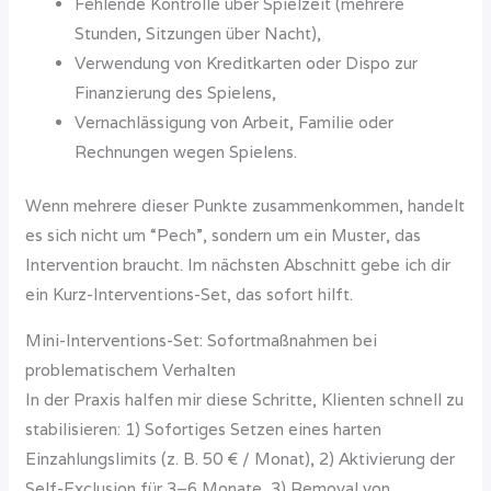
Fehlende Kontrolle über Spielzeit (mehrere
Stunden, Sitzungen über Nacht),
Verwendung von Kreditkarten oder Dispo zur
Finanzierung des Spielens,
Vernachlässigung von Arbeit, Familie oder
Rechnungen wegen Spielens.
Wenn mehrere dieser Punkte zusammenkommen, handelt
es sich nicht um “Pech”, sondern um ein Muster, das
Intervention braucht. Im nächsten Abschnitt gebe ich dir
ein Kurz-Interventions-Set, das sofort hilft.
Mini-Interventions-Set: Sofortmaßnahmen bei
problematischem Verhalten
In der Praxis halfen mir diese Schritte, Klienten schnell zu
stabilisieren: 1) Sofortiges Setzen eines harten
Einzahlungslimits (z. B. 50 € / Monat), 2) Aktivierung der
Self-Exclusion für 3–6 Monate, 3) Removal von