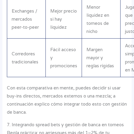
Menor
Jug
Exchanges /
Mejor precio
liquidez en
que
mercados
si hay
torneos de
prec
peer-to-peer
liquidez
nicho
just
Acc
Fácil acceso
Margen
Corredores
simp
y
mayor y
tradicionales
pro
promociones
reglas rígidas
en 
Con esta comparativa en mente, puedes decidir si usar
buy-ins directos, mercados externos o una mezcla; a
continuación explico cómo integrar todo esto con gestión
de banca.
7. Integrando spread bets y gestión de banca en torneos
Regla práctica: no arriesgues más del 1–2% de tu