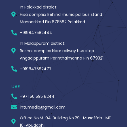
In Palakkad district:
Hisa complex Behind municipal bus stand
Mannarkkad Pin 678582 Palakkad
+919847582444
In Malappuram district:
Roshni complex Near railway bus stop
Angadippuram Perinthalmanna Pin 679321
+919847582477
UAE
+971 50 595 8244
intumediq@gmail.com
Office No.M-04, Building No.29- Musaffah- ME-
10-Abudabhi