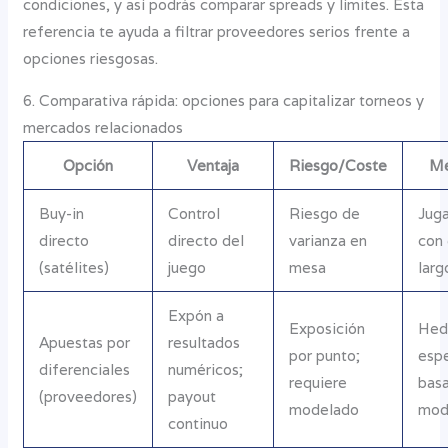
condiciones, y así podrás comparar spreads y límites. Esta
referencia te ayuda a filtrar proveedores serios frente a
opciones riesgosas.
6. Comparativa rápida: opciones para capitalizar torneos y
mercados relacionados
Opción
Ventaja
Riesgo/Coste
Me
Buy-in
Control
Riesgo de
Jug
directo
directo del
varianza en
con
(satélites)
juego
mesa
larg
Expón a
Exposición
Hed
Apuestas por
resultados
por punto;
esp
diferenciales
numéricos;
requiere
bas
(proveedores)
payout
modelado
mod
continuo