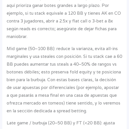
aquí prioriza ganar botes grandes a largo plazo. Por
ejemplo, si tu stack equivale a 120 BB y tienes AK en CO
contra 3 jugadores, abrir a 2.5x y flat call o 3-bet a 8x
según reads es correcto; asegúrate de dejar fichas para
maniobrar.
Mid game (50–100 BB): reduce la varianza, evita all-ins
marginales y usa steales con posición. Si tu stack cae a 60
BB puedes aumentar tus steals a 40–50% de rangos vs
botones débiles; esto preserva fold equity y te posiciona
bien para la burbuja. Con estas bases claras, la decisión
de usar apuestas por diferenciales (por ejemplo, apostar
a que pasarás a mesa final en una casa de apuestas que
ofrezca mercado en torneos) tiene sentido, y lo veremos
en la sección dedicada a spread betting.
Late game / burbuja (20–50 BB) y FT (<20 BB): ajusta