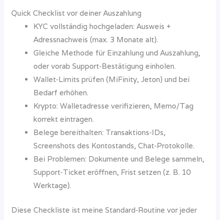
Quick Checklist vor deiner Auszahlung
KYC vollständig hochgeladen: Ausweis +
Adressnachweis (max. 3 Monate alt).
Gleiche Methode für Einzahlung und Auszahlung,
oder vorab Support‑Bestätigung einholen.
Wallet‑Limits prüfen (MiFinity, Jeton) und bei
Bedarf erhöhen.
Krypto: Walletadresse verifizieren, Memo/Tag
korrekt eintragen.
Belege bereithalten: Transaktions‑IDs,
Screenshots des Kontostands, Chat‑Protokolle.
Bei Problemen: Dokumente und Belege sammeln,
Support‑Ticket eröffnen, Frist setzen (z. B. 10
Werktage).
Diese Checkliste ist meine Standard‑Routine vor jeder