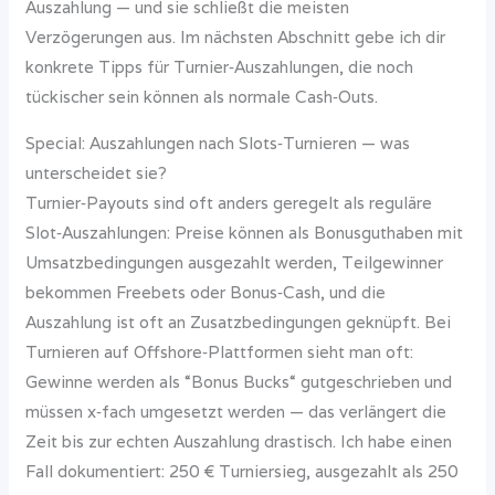
Auszahlung — und sie schließt die meisten
Verzögerungen aus. Im nächsten Abschnitt gebe ich dir
konkrete Tipps für Turnier‑Auszahlungen, die noch
tückischer sein können als normale Cash‑Outs.
Special: Auszahlungen nach Slots‑Turnieren — was
unterscheidet sie?
Turnier‑Payouts sind oft anders geregelt als reguläre
Slot‑Auszahlungen: Preise können als Bonusguthaben mit
Umsatzbedingungen ausgezahlt werden, Teilgewinner
bekommen Freebets oder Bonus‑Cash, und die
Auszahlung ist oft an Zusatzbedingungen geknüpft. Bei
Turnieren auf Offshore‑Plattformen sieht man oft:
Gewinne werden als “Bonus Bucks“ gutgeschrieben und
müssen x‑fach umgesetzt werden — das verlängert die
Zeit bis zur echten Auszahlung drastisch. Ich habe einen
Fall dokumentiert: 250 € Turniersieg, ausgezahlt als 250