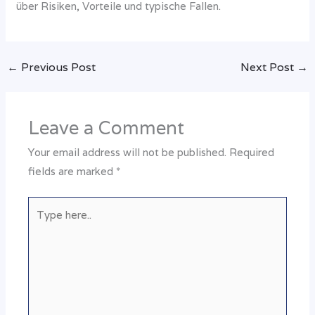
über Risiken, Vorteile und typische Fallen.
←
Previous Post
Next Post
→
Leave a Comment
Your email address will not be published.
Required
fields are marked
*
Type
here..