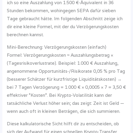
ich so eine Auszahlung von 1.500 €‑Äquivalent in 36
Stunden bekommen, wohingegen SEPA dafür sieben
Tage gebraucht hätte. Im folgenden Abschnitt zeige ich
dir eine kleine Formel, mit der du Verzögerungskosten
berechnen kannst.
Mini‑Berechnung: Verzögerungskosten (einfach)
Formel: Verzögerungskosten ≈ Auszahlungsbetrag ×
(Tagesrisikoverlustrate). Beispiel: 1.000 € Auszahlung,
angenommene Opportunitäts‑/Risikorate 0,05 % pro Tag
(besserer Schätzer für kurzfristige Liquiditätskosten) →
bei 7 Tagen Verzögerung = 1.000 € × 0,0005 × 7 = 3,50 €
effektiver “Kosten”. Bei Krypto‑Volatilität kann der
tatsächliche Verlust höher sein; das zeigt: Zeit ist Geld —
wenn auch oft in kleinen Beträgen, die sich summieren.
Diese kalkulatorische Sicht hilft dir zu entscheiden, ob
sich der Aufwand für einen schnellen Krypto‑Transfer