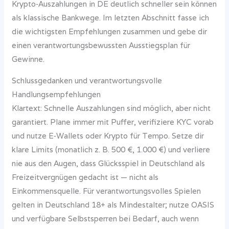
Krypto‑Auszahlungen in DE deutlich schneller sein können
als klassische Bankwege. Im letzten Abschnitt fasse ich
die wichtigsten Empfehlungen zusammen und gebe dir
einen verantwortungsbewussten Ausstiegsplan für
Gewinne.
Schlussgedanken und verantwortungsvolle
Handlungsempfehlungen
Klartext: Schnelle Auszahlungen sind möglich, aber nicht
garantiert. Plane immer mit Puffer, verifiziere KYC vorab
und nutze E‑Wallets oder Krypto für Tempo. Setze dir
klare Limits (monatlich z. B. 500 €, 1.000 €) und verliere
nie aus den Augen, dass Glücksspiel in Deutschland als
Freizeitvergnügen gedacht ist — nicht als
Einkommensquelle. Für verantwortungsvolles Spielen
gelten in Deutschland 18+ als Mindestalter; nutze OASIS
und verfügbare Selbstsperren bei Bedarf, auch wenn