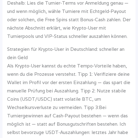
Deshalb: Lies die Turnier‑Terms vor Anmeldung genau —
und wenn möglich, wähle Turniere mit Echtgeld‑Payout
oder solchen, die Free Spins statt Bonus‑Cash zahlen. Der
nächste Abschnitt erklärt, wie Krypto‑User mit
Turnierpools und VIP‑Status schneller auszahlen können.
Strategien für Krypto‑User in Deutschland: schneller an
dein Geld
Als Krypto‑User kannst du echte Tempo‑Vorteile haben,
wenn du die Prozesse verstehst. Tipp 1: Verifiziere deine
Wallet im Profil vor der ersten Einzahlung — das spart die
manuelle Prüfung bei Auszahlung. Tipp 2: Nutze stabile
Coins (USDT/USDC) statt volatile BTC, um
Wechselkursverluste zu vermeiden. Tipp 3:Bei
Turniergewinnen auf Cash‑Payout bestehen — wenn das
möglich ist — statt auf Bonusgutschriften bestehen. Ich
selbst bevorzuge USDT‑Auszahlungen: letztes Jahr habe