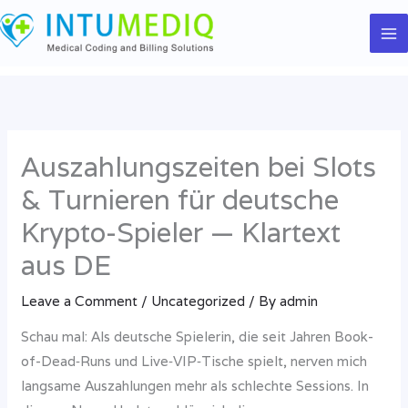
Skip
to
content
Auszahlungszeiten bei Slots
& Turnieren für deutsche
Krypto-Spieler — Klartext
aus DE
Leave a Comment
/
Uncategorized
/ By
admin
Schau mal: Als deutsche Spielerin, die seit Jahren Book-
of-Dead‑Runs und Live‑VIP‑Tische spielt, nerven mich
langsame Auszahlungen mehr als schlechte Sessions. In