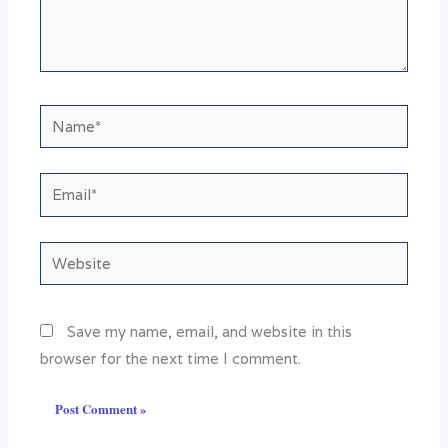
Name*
Email*
Website
Save my name, email, and website in this
browser for the next time I comment.