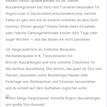
diesem News‑Update erkläre ich dir, warum
Auszahlungszeiten bei Slots und Turnieren besonders für
Krypto‑User in Deutschland entscheidend sind, welche
Fallen es gibt und wie du konkret schneller an dein Geld
kommst. Ehrlich gesagt? Kleine Fehler beim Einzahlen
oder falsche Zahlungsmethoden kosten dich Tage oder
sogar Wochen — und das lassen wir nicht passieren.
Ich fange praktisch an: konkrete Beispiele,
Rechenbeispiele in €, Testszenarien mit
Bitcoin‑Auszahlungen und eine schnelle Checkliste für
die nächste Auszahlung. Mal ehrlich, das spart dir Zeit und
Nerven, besonders wenn Bundesliga‑Pausen oder
Feiertage wie Weihnachten und Silvester bevorstehen
und du schnell auf dein Guthaben zugreifen willst.