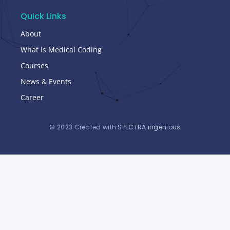
Quick Links
About
What is Medical Coding
Courses
News & Events
Career
© 2023 Created with
SPECTRA ingenious