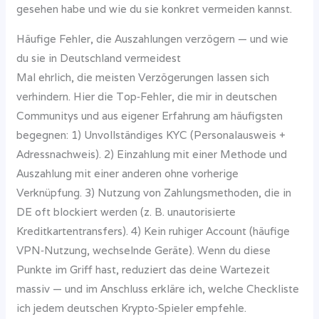
gesehen habe und wie du sie konkret vermeiden kannst.
Häufige Fehler, die Auszahlungen verzögern — und wie
du sie in Deutschland vermeidest
Mal ehrlich, die meisten Verzögerungen lassen sich
verhindern. Hier die Top‑Fehler, die mir in deutschen
Communitys und aus eigener Erfahrung am häufigsten
begegnen: 1) Unvollständiges KYC (Personalausweis +
Adressnachweis). 2) Einzahlung mit einer Methode und
Auszahlung mit einer anderen ohne vorherige
Verknüpfung. 3) Nutzung von Zahlungsmethoden, die in
DE oft blockiert werden (z. B. unautorisierte
Kreditkartentransfers). 4) Kein ruhiger Account (häufige
VPN‑Nutzung, wechselnde Geräte). Wenn du diese
Punkte im Griff hast, reduziert das deine Wartezeit
massiv — und im Anschluss erkläre ich, welche Checkliste
ich jedem deutschen Krypto‑Spieler empfehle.