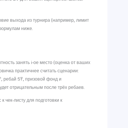
овие выхода из турнира (например, лимит
 формулам ниже.
тность занять i‑ое место (оценка от ваших
новичка практичнее считать сценарии:
, ребай 5₸, призовой фонд и
удет отрицательным после трёх ребаев.
к чек‑листу для подготовки к