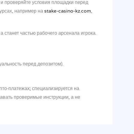
х и проверяйте условия площадки перед
сурсах, например на
stake-casino-kz.com
,
а станет частью рабочего арсенала игрока.
альность перед депозитом).
пто‑платежах; специализируется на
авать проверимые инструкции, а не