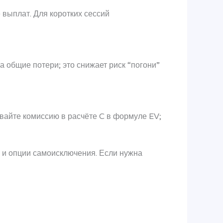
 выплат. Для коротких сессий
 общие потери; это снижает риск “погони”
айте комиссию в расчёте C в формуле EV;
ы и опции самоисключения. Если нужна