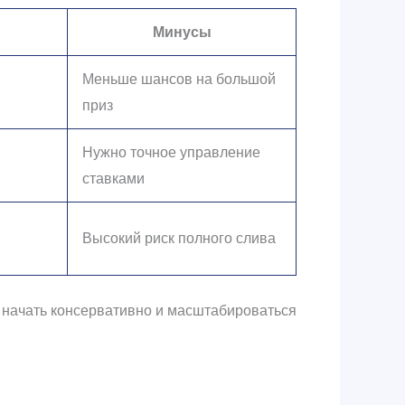
Минусы
Меньше шансов на большой
приз
Нужно точное управление
ставками
Высокий риск полного слива
е начать консервативно и масштабироваться