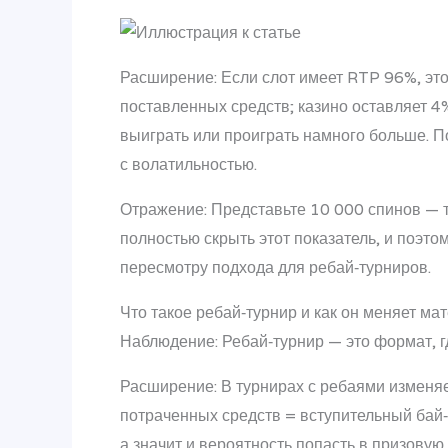
Расширение: Если слот имеет RTP 96%, это
поставленных средств; казино оставляет 4
выиграть или проиграть намного больше. П
с волатильностью.
Отражение: Представьте 10 000 спинов — т
полностью скрыть этот показатель, и поэто
пересмотру подхода для ребай‑турниров.
Что такое ребай‑турнир и как он меняет ма
Наблюдение: Ребай‑турнир — это формат, гд
Расширение: В турнирах с ребаями изменя
потраченных средств = вступительный бай‑
а значит и вероятность попасть в призовую