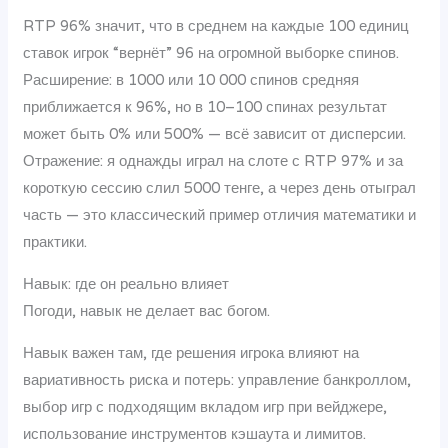
RTP 96% значит, что в среднем на каждые 100 единиц
ставок игрок “вернёт” 96 на огромной выборке спинов.
Расширение: в 1000 или 10 000 спинов средняя
приближается к 96%, но в 10–100 спинах результат
может быть 0% или 500% — всё зависит от дисперсии.
Отражение: я однажды играл на слоте с RTP 97% и за
короткую сессию слил 5000 тенге, а через день отыграл
часть — это классический пример отличия математики и
практики.
Навык: где он реально влияет
Погоди, навык не делает вас богом.
Навык важен там, где решения игрока влияют на
вариативность риска и потерь: управление банкроллом,
выбор игр с подходящим вкладом игр при вейджере,
использование инструментов кэшаута и лимитов.