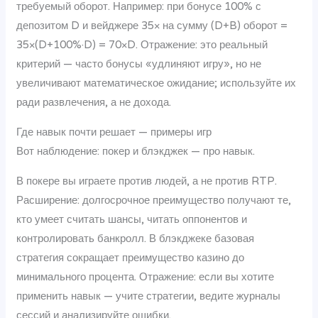
требуемый оборот. Например: при бонусе 100% с
депозитом D и вейджере 35× на сумму (D+B) оборот =
35×(D+100%·D) = 70×D. Отражение: это реальный
критерий — часто бонусы «удлиняют игру», но не
увеличивают математическое ожидание; используйте их
ради развлечения, а не дохода.
Где навык почти решает — примеры игр
Вот наблюдение: покер и блэкджек — про навык.
В покере вы играете против людей, а не против RTP.
Расширение: долгосрочное преимущество получают те,
кто умеет считать шансы, читать оппонентов и
контролировать банкролл. В блэкджеке базовая
стратегия сокращает преимущество казино до
минимального процента. Отражение: если вы хотите
применить навык — учите стратегии, ведите журналы
сессий и анализируйте ошибки.