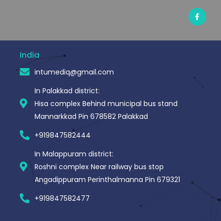
F
a
c
e
b
o
o
India
k
-
intumediq@gmail.com
f
In Palakkad district:
Hisa complex Behind municipal bus stand
Mannarkkad Pin 678582 Palakkad
+919847582444
In Malappuram district:
Roshni complex Near railway bus stop
Angadippuram Perinthalmanna Pin 679321
+919847582477