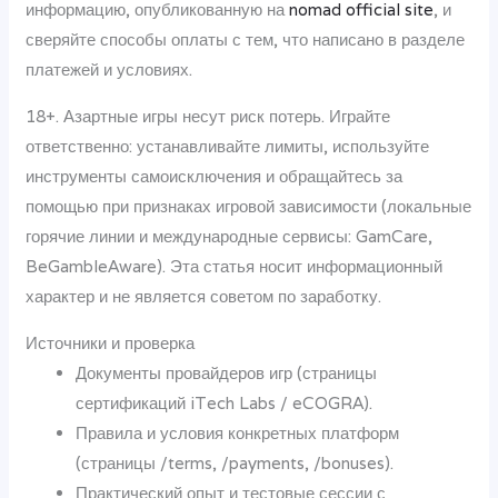
информацию, опубликованную на
nomad official site
, и
сверяйте способы оплаты с тем, что написано в разделе
платежей и условиях.
18+. Азартные игры несут риск потерь. Играйте
ответственно: устанавливайте лимиты, используйте
инструменты самоисключения и обращайтесь за
помощью при признаках игровой зависимости (локальные
горячие линии и международные сервисы: GamCare,
BeGambleAware). Эта статья носит информационный
характер и не является советом по заработку.
Источники и проверка
Документы провайдеров игр (страницы
сертификаций iTech Labs / eCOGRA).
Правила и условия конкретных платформ
(страницы /terms, /payments, /bonuses).
Практический опыт и тестовые сессии с