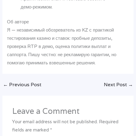
демо‑режимом.
Об авторе
Я — независимый обозреватель из KZ с практикой
тестирования казино и ставок: пробные депозиты,
проверка RTP в демо, оценка политики выплат и
саппорта. Пишу честно: не рекламирую гарантии, но
помогаю принимать взвешенные решения.
←
Previous Post
Next Post
→
Leave a Comment
Your email address will not be published.
Required
fields are marked
*