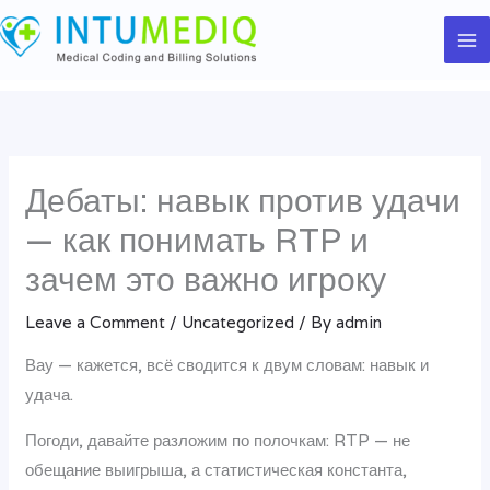
Skip
to
content
Дебаты: навык против удачи
— как понимать RTP и
зачем это важно игроку
Leave a Comment
/
Uncategorized
/ By
admin
Вау — кажется, всё сводится к двум словам: навык и
удача.
Погоди, давайте разложим по полочкам: RTP — не
обещание выигрыша, а статистическая константа,