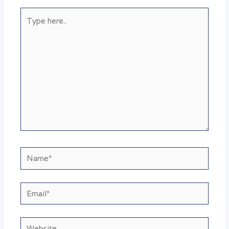
Type
here..
Name*
Email*
Website