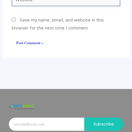
Save my name, email, and website in this
browser for the next time I comment.
Subscribe